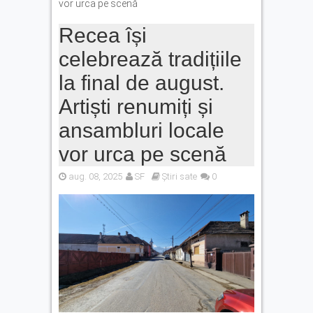
vor urca pe scenă
Recea își
celebrează tradițiile
la final de august.
Artiști renumiți și
ansambluri locale
vor urca pe scenă
aug. 08, 2025
SF
Știri sate
0