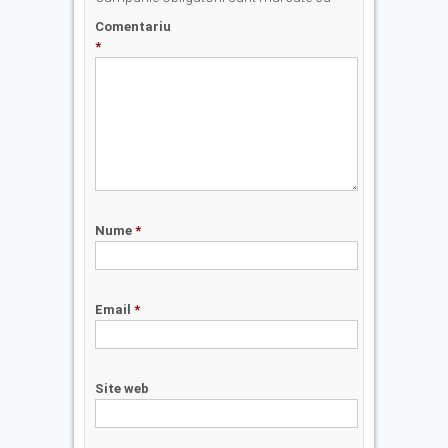
Comentariu
*
Nume
*
Email
*
Site web