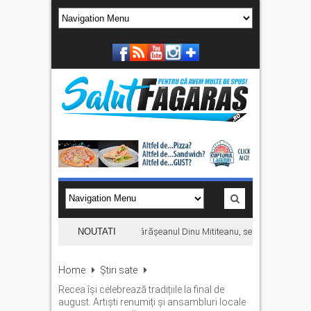
ari prin munți”, filmul despre făgărășeanul Dinu Mititeanu, se vede la Cetatea 
NOUTATI
Home
Știri sate
Recea își celebrează tradițiile la final de
august. Artiști renumiți și ansambluri locale