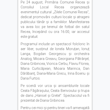
Pe 24 august, Primăria Comunei Recea și
Consiliul Local Recea organizează
evenimentul cultural „Zilele Comunei Recea”,
dedicat promovării culturii locale și atragerii
publicului tânăr și a familiilor. Manifestarea
va avea loc pe terenul de fotbal din satul
Recea, începând cu ora 16:00, iar accesul
este gratuit.
Programul include un spectacol folcloric în
aer liber, susținut de Ionela Moruțan, Ionuț
Langa, Bogdan Georgescu și orchestra
Analog, Mioara Greavu, Georgiana Pătrânjel,
Diana Gribincea, Viorica Cerbu, Flaviu Florea,
Maria Curticăpean, Mioara Marinca, Dan
Dărăbanț, Diana-Maria Grecu, Irina Boeriu și
Daria Furtos.
Pe scenă vor urca și ansamblurile locale
Ceata Făgărașului, Ceata Berivoiului și trupa
de dans „Hänsel și Gretel”. Spectacolul va fi
prezentat de Diana Gribincea.
Pentru cei mici și pentru tineri va fi amenajată