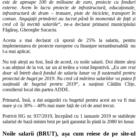
este de aproape 100 de milioane de euro, proiecte cu fonduri
externe. Avem în lucru proiecte de infrastructură, educaționale,
infrastructură de drum – trotuare, piste de biciclete, transport în
comun. Angajații primăriei au lucrat până în momentul de față și
cred că își merită salariile
“, ne-a declarat primarul municipiului
Făgăraș, Gheorghe Sucaciu.
Acesta a mai declarat că sporul de 25% la salariu, pentru
implementarea de proiecte europene cu finanțare nerambursabilă nu
l-a mai aplicat.
Nu toți aleșii au fost, însă de acord, cu noile salarii. Doi dintre aleși
s-au abținut de la vot, iar un al treilea a votat împotrivă. „
Eu am vrut
doar să întreb dacă fondul de salariu lunar va fi sustenabil pentru
proiectul de buget pe 2019. Nu cred că mărirea salariilor va putea fi
susținută de bugetul pentru 2019
“, a susținut Cătălin Cîrje,
consilierul local din partea ADDE.
Primarul, însă, a dat asigurări cu bugetul pentru acest an va fi mai
mare și cu 30% – 40% mai mare față de cel de anul trecut.
Potrivit HG nr. 937/2019, începând cu 1 ianuarie 2019 se stabilește
salariul de bază minim brut pe țară garantat în plată la 2080 lei lunar.
Noile salarii (BRUT), așa cum reiese de pe site-ul