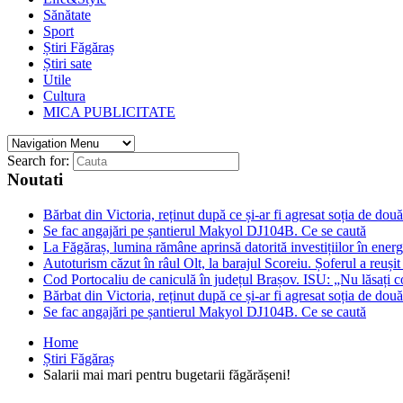
Sănătate
Sport
Știri Făgăraș
Știri sate
Utile
Cultura
MICA PUBLICITATE
Search for:
Noutati
Bărbat din Victoria, reținut după ce și-ar fi agresat soția de două
Se fac angajări pe șantierul Makyol DJ104B. Ce se caută
La Făgăraș, lumina rămâne aprinsă datorită investițiilor în ener
Autoturism căzut în râul Olt, la barajul Scoreiu. Șoferul a reușit
Cod Portocaliu de caniculă în județul Brașov. ISU: „Nu lăsați c
Bărbat din Victoria, reținut după ce și-ar fi agresat soția de două
Se fac angajări pe șantierul Makyol DJ104B. Ce se caută
Home
Știri Făgăraș
Salarii mai mari pentru bugetarii făgărășeni!