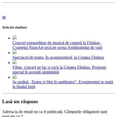
SF
Articole similare
Concert extraordinar de muzică de cameră la Făgăraș.
Cvartetul NaunArt urcă pe scena Amfiteatrului de vară
Spectacol de teatru, în avanpremieră, la Cetatea Făgăraș
Filme, concert pe lac și rock la Cetatea Făgăraș. Program
special în această săptămână
Se amână „Teatru și film în amfiteatru”. Evenimentul se mută
la finalul lunii
Lasă un răspuns
Adresa ta de email nu va fi publicată.
Câmpurile obligatorii sunt
marcate cu
*