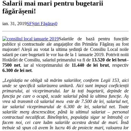
Salarii mai mari pentru bugetarii
făgărășeni!
ian. 31, 2019
SF
Știri Făgăraș
0
Salariile de bază pentru funcțiile
publice și contractuale ale angajaților din Primăria Făgăraș au fost
majorate! Aleșii au votat la ultima ședință de Consiliu Local noile
salarii pe care bugetarii le vor lua de la 1 ianuarie 2019. Potrivit noiii
Hotărâri de Consiliu, salariul primarului va fi de
13.520 de lei brut
–
7500 net
, iar al viceprimarului de
11.440 de lei brut
, respectiv
6.300 de lei net
.
„
Legislația ne obligă să mărim salariilor, conform Legii 153, aici
unde se specifică salarizarea unitară. Aici sunt impuși coeficienții
primarului, ai viceprimarului. Iar la toți bugetarii, depinde de
funcția pe care o ocupă, scade salariul până la ultima funcție. Aș
vrea să transmit că salariul meu este de 7.500 de lei, salariul net,
iar salariul viceprimarului de 6.300 de lei, salariul net. Toate
salariile merg descrescător, până la ultimul salariat – personal
contractual necalificat. Bineînțeles, populația sigur se întreabă ce
facem noi, cei care luăm salariile acestea destul de mari. Însă
trebuie să spun că avem în lucru 46 de proiecte mari, valoarea lor