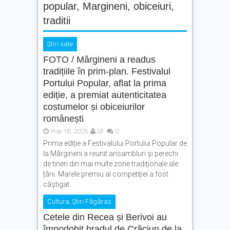
popular
,
Margineni
,
obiceiuri
,
traditii
Știri sate
FOTO / Mărgineni a readus
tradițiile în prim-plan. Festivalul
Portului Popular, aflat la prima
ediție, a premiat autenticitatea
costumelor și obiceiurilor
românești
mai 18, 2026
SF
0
Prima ediție a Festivalului Portului Popular de
la Mărgineni a reunit ansambluri și perechi
de tineri din mai multe zone tradiționale ale
țării. Marele premiu al competiției a fost
câștigat...
Cultura
,
Știri Făgăraș
Cetele din Recea și Berivoi au
împodobit bradul de Crăciun de la