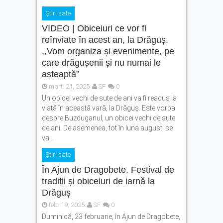
Știri sate
VIDEO | Obiceiuri ce vor fi
reînviate în acest an, la Drăguș.
,,Vom organiza și evenimente, pe
care drăgușenii și nu numai le
așteaptă”
mart. 21, 2025
SF
0
Un obicei vechi de sute de ani va fi readus la
viață în această vară, la Drăguș. Este vorba
despre Buzduganul, un obicei vechi de sute
de ani. De asemenea, tot în luna august, se
va...
Știri sate
În Ajun de Dragobete. Festival de
tradiții și obiceiuri de iarnă la
Drăguș
feb. 19, 2025
SF
0
Duminică, 23 februarie, în Ajun de Dragobete,