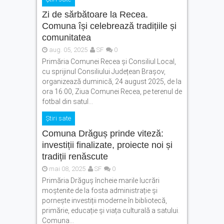
Zi de sărbătoare la Recea.
Comuna își celebrează tradițiile și
comunitatea
aug. 05, 2025
SF
0
Primăria Comunei Recea și Consiliul Local,
cu sprijinul Consiliului Județean Brașov,
organizează duminică, 24 august 2025, de la
ora 16:00, Ziua Comunei Recea, pe terenul de
fotbal din satul...
Știri sate
Comuna Drăguș prinde viteză:
investiții finalizate, proiecte noi și
tradiții renăscute
mai 08, 2025
SF
0
Primăria Drăguș încheie marile lucrări
moștenite de la fosta administrație și
pornește investiții moderne în bibliotecă,
primărie, educație și viața culturală a satului.
Comuna...