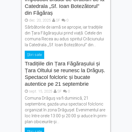
Catedrala „Sf. Ioan Botezătorul”
din Făgăraș
dec. 20, 2025
SF
0
Sărbătorile de iarnă se apropie, iar tradițiile
din Țara Făgărașului prind viață. Cetele din
comuna Recea au adus spiritul Crăciunului
la Catedrala „Sf. Ioan Botezătorul” din...
Știri sate
Tradițiile din Țara Făgărașului și
Țara Oltului se reunesc la Drăguș.
Spectacol folcloric și bucate
autentice pe 21 septembrie
sept. 15, 2025
SF
0
Comuna Drăguș va fi duminică, 21
septembrie, gazda unui spectacol folcloric
organizat în zona Drăgușel. Evenimentul are
loc între orele 13:00 și 20:00 și aduce în prim-
plan obiceiurile și...
Știri sate