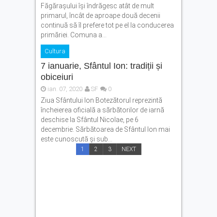
Făgăraşului îşi îndrăgesc atât de mult
primarul, încât de aproape două decenii
continuă să îl prefere tot pe el la conducerea
primăriei. Comuna a...
Cultura
7 ianuarie, Sfântul Ion: tradiții și
obiceiuri
ian. 07, 2020
SF
0
Ziua Sfântului Ion Botezătorul reprezintă
încheierea oficială a sărbătorilor de iarnă
deschise la Sfântul Nicolae, pe 6
decembrie. Sărbătoarea de Sfântul Ion mai
este cunoscută și sub...
1
2
3
NEXT