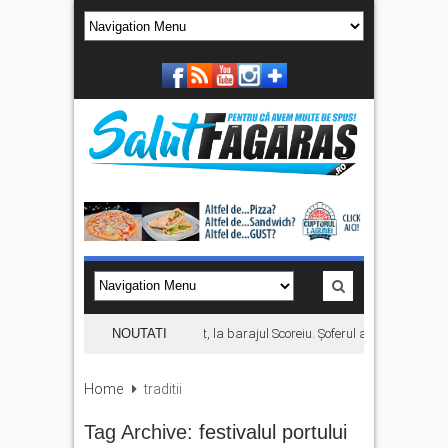
Autoturism căzut în râul Olt, la barajul Scoreiu. Șoferul a reușit să iasă
NOUTATI
Home
traditii
Tag Archive:
festivalul portului