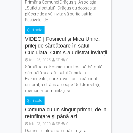
Primăria Comunei Drăguş și Asociația
,,Sufletul satului”- Drăguș au deosebita
plăcere de a vă invita să participați la
Festivalul de...
Știri sate
VIDEO | Fosnicul și Mica Unire,
prilej de sărbătoare în satul
Cuciulata. Cum s-au distrat invitații
ian. 26, 2025
SF
0
Sărbătoarea Fosnicului a fost sărbătorită
sâmbătă seara în satul Cuciulata.
Evenimentul, care a avut loc la căminul
cultural, a strâns aproape 150 de invitați,
membri ai comunității și...
Știri sate
Comuna cu un singur primar, de la
reînfiinţare şi până azi
feb. 23, 2020
SF
0
Oamenii dintr-o comună din Ţara