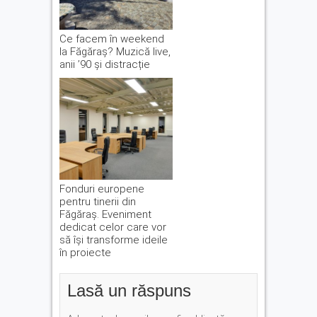
Ce facem în weekend
la Făgăraș? Muzică live,
anii ’90 și distracție
Fonduri europene
pentru tinerii din
Făgăraș. Eveniment
dedicat celor care vor
să își transforme ideile
în proiecte
Lasă un răspuns