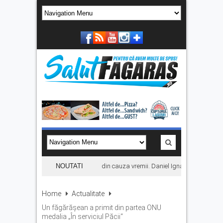
Concertul KLUMEA se amână din cauza vremii. Daniel Ignat și Titi Cîrstea u
NOUTATI
Home
Actualitate
Un făgărășean a primit din partea ONU
medalia „În serviciul Păcii“