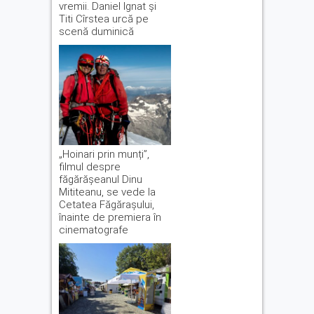
vremii. Daniel Ignat și
Titi Cîrstea urcă pe
scenă duminică
„Hoinari prin munți”,
filmul despre
făgărășeanul Dinu
Mititeanu, se vede la
Cetatea Făgărașului,
înainte de premiera în
cinematografe