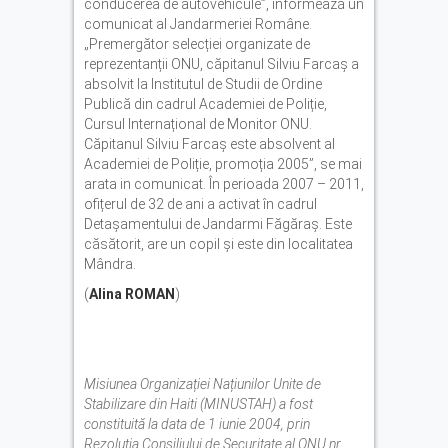
conducerea de autovehicule”, informează un
comunicat al Jandarmeriei Române.
„Premergător selecției organizate de
reprezentanții ONU, căpitanul Silviu Farcaș a
absolvit la Institutul de Studii de Ordine
Publică din cadrul Academiei de Poliție,
Cursul Internațional de Monitor ONU.
Căpitanul Silviu Farcaș este absolvent al
Academiei de Poliție, promoția 2005”, se mai
arata in comunicat. În perioada 2007 – 2011,
ofițerul de 32 de ani a activat în cadrul
Detașamentului de Jandarmi Făgăraș. Este
căsătorit, are un copil și este din localitatea
Mândra.
(
Alina ROMAN
)
Misiunea Organizației Națiunilor Unite de
Stabilizare din Haiti (MINUSTAH) a fost
constituită la data de 1 iunie 2004, prin
Rezoluția Consiliului de Securitate al ONU nr.