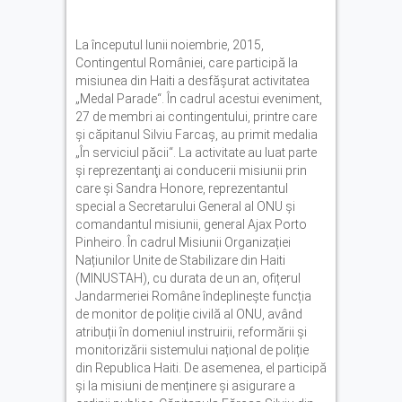
La începutul lunii noiembrie, 2015,
Contingentul României, care participă la
misiunea din Haiti a desfășurat activitatea
„Medal Parade“. În cadrul acestui eveniment,
27 de membri ai contingentului, printre care
și căpitanul Silviu Farcaș, au primit medalia
„În serviciul păcii“. La activitate au luat parte
şi reprezentanţi ai conducerii misiunii prin
care şi Sandra Honore, reprezentantul
special a Secretarului General al ONU și
comandantul misiunii, general Ajax Porto
Pinheiro. În cadrul Misiunii Organizației
Națiunilor Unite de Stabilizare din Haiti
(MINUSTAH), cu durata de un an, ofițerul
Jandarmeriei Române îndeplinește funcția
de monitor de poliție civilă al ONU, având
atribuții în domeniul instruirii, reformării și
monitorizării sistemului național de poliție
din Republica Haiti. De asemenea, el participă
și la misiuni de menținere și asigurare a