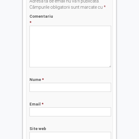
Adresa ta de email nu va fi publicată.
Câmpurile obligatorii sunt marcate cu
*
Comentariu
*
Nume
*
Email
*
Site web