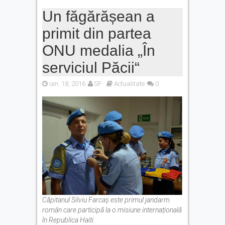
Un făgărășean a
primit din partea
ONU medalia „În
serviciul Păcii“
ian. 18, 2016
SF
Actualitate
0
Căpitanul Silviu Farcaș este primul jandarm
român care participă la o misiune internațională
în Republica Haiti.