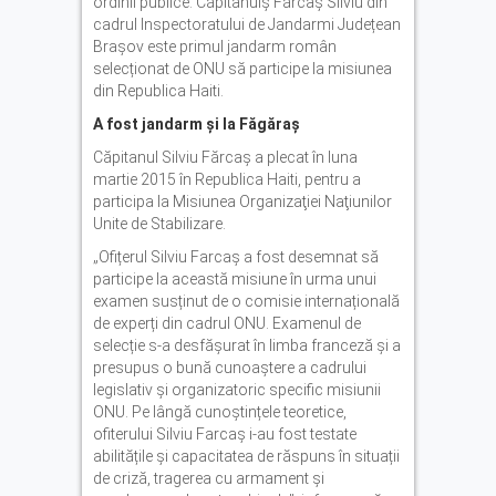
ordinii publice. Căpitanulș Fărcaș Silviu din
cadrul Inspectoratului de Jandarmi Județean
Brașov este primul jandarm român
selecționat de ONU să participe la misiunea
din Republica Haiti.
A fost jandarm și la Făgăraș
Căpitanul Silviu Fărcaş a plecat în luna
martie 2015 în Republica Haiti, pentru a
participa la Misiunea Organizaţiei Naţiunilor
Unite de Stabilizare.
„Ofițerul Silviu Farcaș a fost desemnat să
participe la această misiune în urma unui
examen susținut de o comisie internațională
de experți din cadrul ONU. Examenul de
selecție s-a desfășurat în limba franceză și a
presupus o bună cunoaștere a cadrului
legislativ și organizatoric specific misiunii
ONU. Pe lângă cunoștințele teoretice,
ofiterului Silviu Farcaș i-au fost testate
abilitățile și capacitatea de răspuns în situații
de criză, tragerea cu armament și