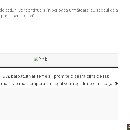
l de acțiuni vor continua și în perioada următoare, cu scopul de a
rticipanții la trafic.
 „Ah, bărbatul! Vai, femeia!” promite o seară plină de râs
prima zi de mai: temperaturi negative înregistrate dimineața