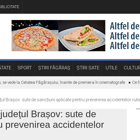
BLICITATE
TATE
SPORT
ȘTIRI FĂGĂRAȘ
ȘTIRI SATE
UTILE
CULTU
ede la Cetatea Făgărașului, înainte de premiera în cinematografe
Ce facem în
ul Brașov: sute de sancțiuni aplicate pentru prevenirea accidentelor ruti
județul Brașov: sute de
ru prevenirea accidentelor