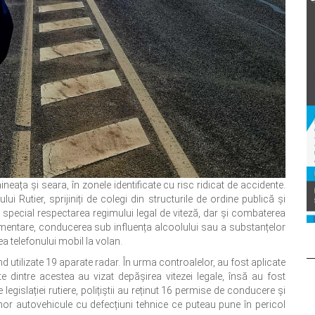
ineața și seara, în zonele identificate cu risc ridicat de accidente.
lui Rutier, sprijiniți de colegi din structurile de ordine publică și
 în special respectarea regimului legal de viteză, dar și combaterea
mentare, conducerea sub influența alcoolului sau a substanțelor
ea telefonului mobil la volan.
fiind utilizate 19 aparate radar. În urma controalelor, au fost aplicate
 dintre acestea au vizat depășirea vitezei legale, însă au fost
 legislației rutiere, polițiștii au reținut 16 permise de conducere și
 unor autovehicule cu defecțiuni tehnice ce puteau pune în pericol