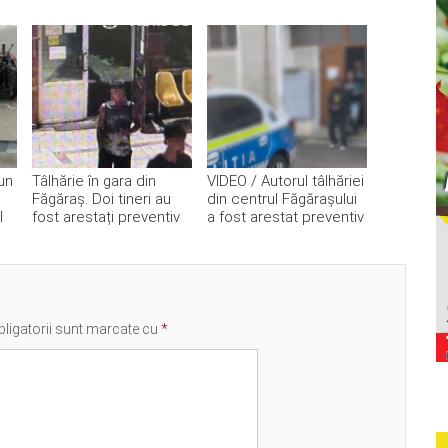
un
Tâlhărie în gara din
VIDEO / Autorul tâlhăriei
Făgăraș. Doi tineri au
din centrul Făgărașului
l
fost arestați preventiv
a fost arestat preventiv
ligatorii sunt marcate cu
*