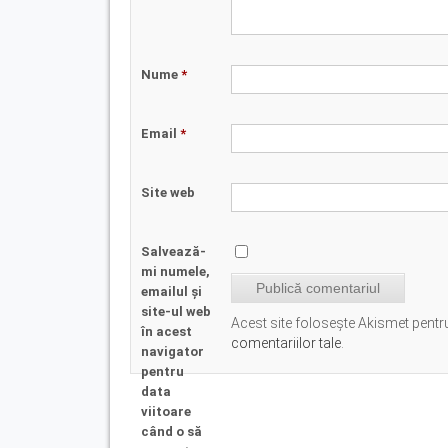
Nume
*
Email
*
Site web
Salvează-
mi numele,
emailul și
site-ul web
Acest site folosește Akismet pent
în acest
comentariilor tale
.
navigator
pentru
data
viitoare
când o să