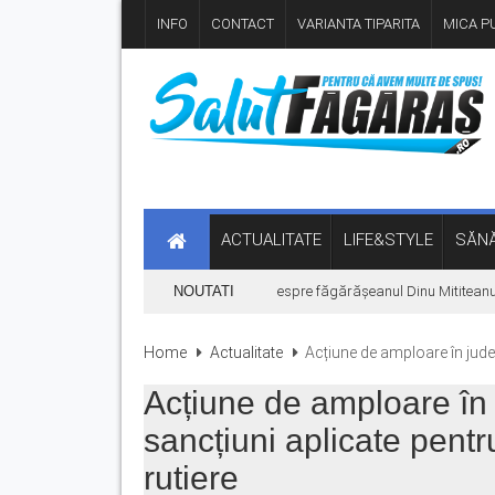
INFO
CONTACT
VARIANTA TIPARITA
MICA PU
ACTUALITATE
LIFE&STYLE
SĂNĂ
„Hoinari prin munți”, filmul despre făgărășeanul Dinu Mititeanu, se v
NOUTATI
Home
Actualitate
Acțiune de amploare în județ
Acțiune de amploare în 
sancțiuni aplicate pent
rutiere