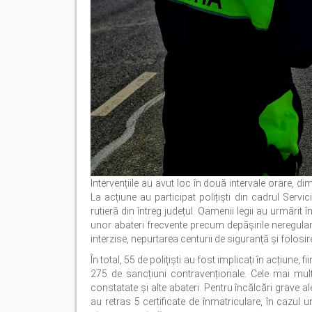
Intervențiile au avut loc în două intervale orare, dim
La acțiune au participat polițiști din cadrul Serviciu
rutieră din întreg județul. Oamenii legii au urmărit
unor abateri frecvente precum depășirile neregula
interzise, nepurtarea centurii de siguranță și folosir
În total, 55 de polițiști au fost implicați în acțiune, 
275 de sancțiuni contravenționale. Cele mai multe
constatate și alte abateri. Pentru încălcări grave ale
au retras 5 certificate de înmatriculare, în cazul