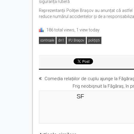
siguranța rutieră.
Reprezentanții Poliției Brașov au anunțat că astfe
reduce numărul accidentelor și de a responsabiliza pa
186 total views, 1 view today
controale
dn1
IPJ Brașov
polițiști
Comedia relațiilor de cuplu ajunge la Făgăraș:
Frig neobișnuit la Făgăraș, în 
SF