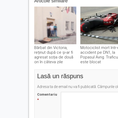
Articole similare
Bărbat din Victoria,
Motociclist mort într-
reținut după ce și-ar fi
accident pe DN1, la
agresat soția de două
Popasul Avrig. Traficu
ori în câteva zile
este blocat
Lasă un răspuns
Adresa ta de email nu va fi publicată.
Câmpurile ob
Comentariu
*