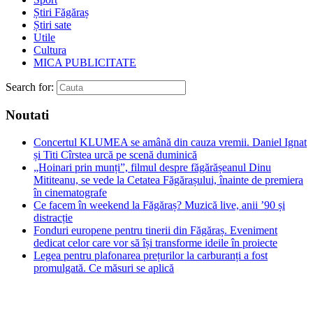
Știri Făgăraș
Știri sate
Utile
Cultura
MICA PUBLICITATE
Search for:
Noutati
Concertul KLUMEA se amână din cauza vremii. Daniel Ignat
și Titi Cîrstea urcă pe scenă duminică
„Hoinari prin munți”, filmul despre făgărășeanul Dinu
Mititeanu, se vede la Cetatea Făgărașului, înainte de premiera
în cinematografe
Ce facem în weekend la Făgăraș? Muzică live, anii ’90 și
distracție
Fonduri europene pentru tinerii din Făgăraș. Eveniment
dedicat celor care vor să își transforme ideile în proiecte
Legea pentru plafonarea prețurilor la carburanți a fost
promulgată. Ce măsuri se aplică