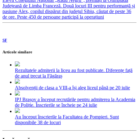
Elevii Colegiului Național „Radu Negru”, premiați la Olimpiada
Județeană de Limba Franceză. Două locuri III pentru performanță și
pasiune
Alex, copilul dispărut din județul Sibiu, căutat de peste 36
de ore. Peste 450 de persoane participă la operațiuni
SF
Articole similare
Rezultatele admiterii la liceu au fost publicate. Diferențe față
de anul trecut la Făgăraș
Absolvenții de clasa a VIII-a își aleg liceul până pe 20 iulie
IPJ Brașov a început recrutările pentru admiterea la Academia
de Poliție. Înscrierile se încheie pe 24 iulie
Au început înscrierile la Facultatea de Pompieri. Sunt
disponibile 38 de locuri