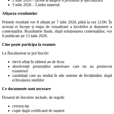
2 iulie 2026 – proba la alegere a profilului și specializării
3 iulie 2026 – Limba maternă
Afișarea rezultatelor
Primele rezultate vor fi afișate pe 7 iulie 2026, până la ora 12:00. În
aceeași zi începe și etapa de vizualizare a lucrărilor și depunere a
contestațiilor. Rezultatele finale, după soluționarea contestațiilor, vor
fi publicate pe 13 iulie 2026.
Cine poate participa la examen
La Bacalaureat se pot înscrie:
elevii aflați în ultimul an de liceu
absolvenții promoțiilor anterioare care nu au promovat
examenul
candidații care au studiat în alte sisteme de învățământ, după
echivalarea studiilor
Ce documente sunt necesare
Dosarul de înscriere include, de regulă:
cererea-tip
copie după certificatul de naștere