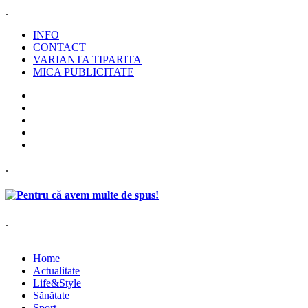
.
INFO
CONTACT
VARIANTA TIPARITA
MICA PUBLICITATE
.
.
Home
Actualitate
Life&Style
Sănătate
Sport