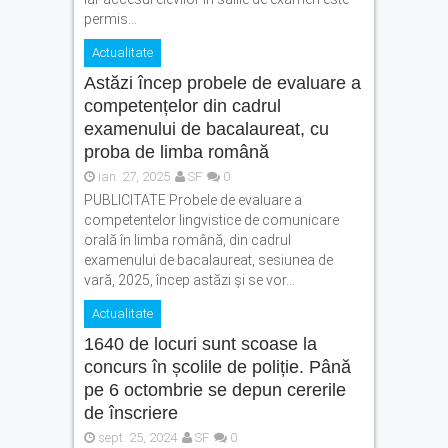
permis...
Actualitate
Astăzi încep probele de evaluare a
competențelor din cadrul
examenului de bacalaureat, cu
proba de limba română
ian. 27, 2025
SF
0
PUBLICITATE Probele de evaluare a
competentelor lingvistice de comunicare
orală în limba română, din cadrul
examenului de bacalaureat, sesiunea de
vară, 2025, încep astăzi și se vor...
Actualitate
1640 de locuri sunt scoase la
concurs în școlile de poliție. Până
pe 6 octombrie se depun cererile
de înscriere
sept. 25, 2024
SF
0