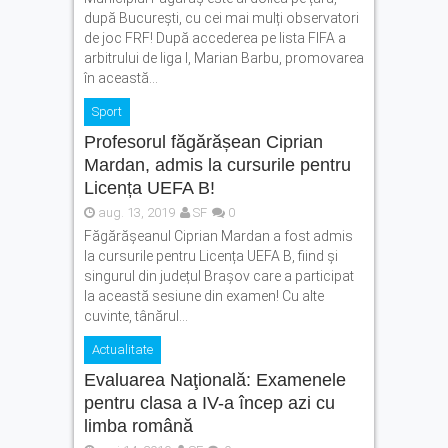
după București, cu cei mai mulți observatori
de joc FRF! După accederea pe lista FIFA a
arbitrului de liga I, Marian Barbu, promovarea
în această...
Sport
Profesorul făgărășean Ciprian
Mardan, admis la cursurile pentru
Licența UEFA B!
aug. 13, 2019
SF
0
Făgărășeanul Ciprian Mardan a fost admis
la cursurile pentru Licența UEFA B, fiind și
singurul din județul Brașov care a participat
la această sesiune din examen! Cu alte
cuvinte, tânărul...
Actualitate
Evaluarea Naţională: Examenele
pentru clasa a IV-a încep azi cu
limba română