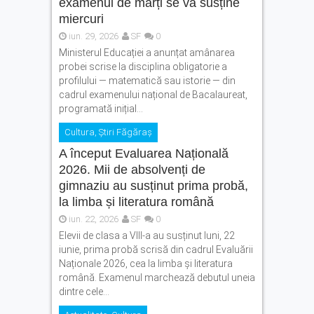
examenul de marți se va susține
Fonduri europene pentru
miercuri
tinerii din Făgăraș.
iun. 29, 2026
SF
0
Eveniment dedicat celor care
Ministerul Educației a anunțat amânarea
vor să își transforme ideile
probei scrise la disciplina obligatorie a
în proiecte
profilului — matematică sau istorie — din
Legea pentru plafonarea
cadrul examenului național de Bacalaureat,
prețurilor la carburanți a
programată inițial...
fost promulgată. Ce măsuri
se aplică
Cultura
,
Știri Făgăraș
A început Evaluarea Națională
2026. Mii de absolvenți de
gimnaziu au susținut prima probă,
la limba și literatura română
iun. 22, 2026
SF
0
Elevii de clasa a VIII-a au susținut luni, 22
iunie, prima probă scrisă din cadrul Evaluării
Naționale 2026, cea la limba și literatura
română. Examenul marchează debutul uneia
dintre cele...