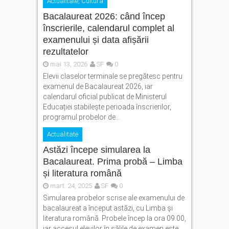
Actualitate
,
Cultura
Bacalaureat 2026: când încep
înscrierile, calendarul complet al
examenului și data afișării
rezultatelor
mai 13, 2026
SF
0
Elevii claselor terminale se pregătesc pentru
examenul de Bacalaureat 2026, iar
calendarul oficial publicat de Ministerul
Educației stabilește perioada înscrierilor,
programul probelor de...
Actualitate
Astăzi începe simularea la
Bacalaureat. Prima probă – Limba
și literatura română
mart. 24, 2025
SF
0
Simularea probelor scrise ale examenului de
bacalaureat a început astăzi, cu Limba şi
literatura română. Probele încep la ora 09.00,
iar accesul elevilor în sălile de examen este