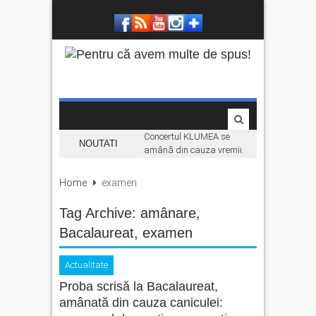
Concertul KLUMEA se
NOUTATI
amână din cauza vremii.
Daniel Ignat și Titi Cîrstea
urcă pe scenă duminică
Home
examen
„Hoinari prin munți”, filmul
Tag Archive:
amânare
despre făgărășeanul Dinu
,
Mititeanu, se vede la
Bacalaureat
,
examen
Cetatea Făgărașului,
înainte de premiera în
cinematografe
Actualitate
Proba scrisă la Bacalaureat,
Ce facem în weekend la
Făgăraș? Muzică live, anii
amânată din cauza caniculei:
’90 și distracție