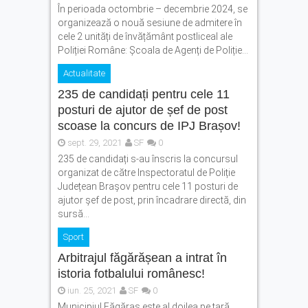
În perioada octombrie – decembrie 2024, se
organizează o nouă sesiune de admitere în
cele 2 unități de învățământ postliceal ale
Poliției Române: Școala de Agenți de Poliție...
Actualitate
235 de candidați pentru cele 11
posturi de ajutor de șef de post
scoase la concurs de IPJ Brașov!
sept. 29, 2021
SF
0
235 de candidați s-au înscris la concursul
organizat de către Inspectoratul de Poliție
Județean Brașov pentru cele 11 posturi de
ajutor șef de post, prin încadrare directă, din
sursă...
Sport
Arbitrajul făgărășean a intrat în
istoria fotbalului românesc!
iun. 25, 2021
SF
0
Municipiul Făgăraș este al doilea pe țară,