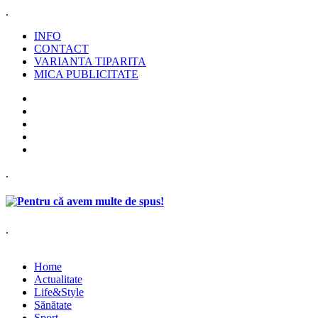
.
INFO
CONTACT
VARIANTA TIPARITA
MICA PUBLICITATE
.
.
Home
Actualitate
Life&Style
Sănătate
Sport