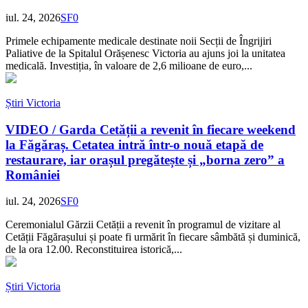
iul. 24, 2026
SF
0
Primele echipamente medicale destinate noii Secții de Îngrijiri
Paliative de la Spitalul Orășenesc Victoria au ajuns joi la unitatea
medicală. Investiția, în valoare de 2,6 milioane de euro,...
Știri Victoria
VIDEO / Garda Cetății a revenit în fiecare weekend
la Făgăraș. Cetatea intră într-o nouă etapă de
restaurare, iar orașul pregătește și „borna zero” a
României
iul. 24, 2026
SF
0
Ceremonialul Gărzii Cetății a revenit în programul de vizitare al
Cetății Făgărașului și poate fi urmărit în fiecare sâmbătă și duminică,
de la ora 12.00. Reconstituirea istorică,...
Știri Victoria