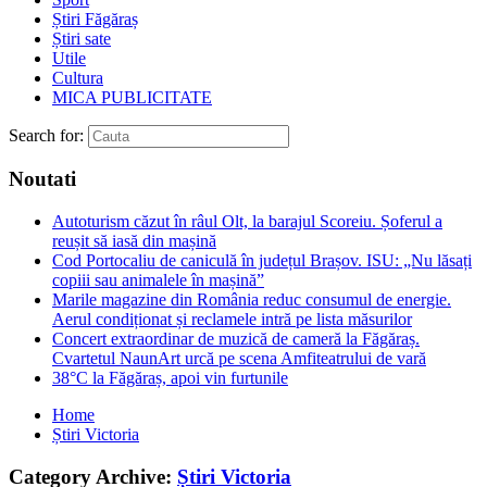
Știri Făgăraș
Știri sate
Utile
Cultura
MICA PUBLICITATE
Search for:
Noutati
Autoturism căzut în râul Olt, la barajul Scoreiu. Șoferul a
reușit să iasă din mașină
Cod Portocaliu de caniculă în județul Brașov. ISU: „Nu lăsați
copiii sau animalele în mașină”
Marile magazine din România reduc consumul de energie.
Aerul condiționat și reclamele intră pe lista măsurilor
Concert extraordinar de muzică de cameră la Făgăraș.
Cvartetul NaunArt urcă pe scena Amfiteatrului de vară
38°C la Făgăraș, apoi vin furtunile
Home
Știri Victoria
Category Archive:
Știri Victoria