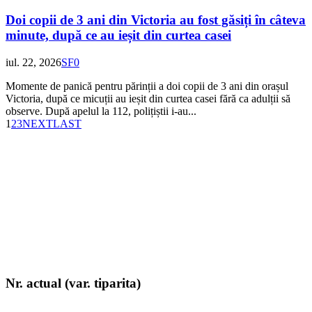
Doi copii de 3 ani din Victoria au fost găsiți în câteva
minute, după ce au ieșit din curtea casei
iul. 22, 2026
SF
0
Momente de panică pentru părinții a doi copii de 3 ani din orașul
Victoria, după ce micuții au ieșit din curtea casei fără ca adulții să
observe. După apelul la 112, polițiștii i-au...
1
2
3
NEXT
LAST
Nr. actual (var. tiparita)