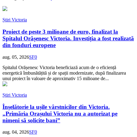
Știri Victoria
Proiect de peste 3 milioane de euro, finalizat la
Spitalul Orășenesc Victoria. Investiția a fost realizată
din fonduri europene
aug. 05, 2026
SF
0
Spitalul Orășenesc Victoria beneficiază acum de o eficiență
energetică îmbunătățită și de spații modernizate, după finalizarea
unui proiect în valoare de aproximativ 15 milioane de...
Știri Victoria
Înșelătorie la ușile vârstnicilor din Victoria.
„Primăria Orașului Victoria nu a autorizat pe
nimeni să solicite bani”
aug. 04, 2026
SF
0