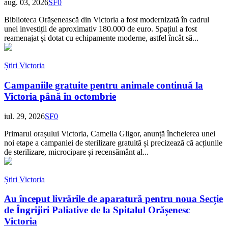
aug. 03, 2026
SF
0
Biblioteca Orășenească din Victoria a fost modernizată în cadrul
unei investiții de aproximativ 180.000 de euro. Spațiul a fost
reamenajat și dotat cu echipamente moderne, astfel încât să...
Știri Victoria
Campaniile gratuite pentru animale continuă la
Victoria până în octombrie
iul. 29, 2026
SF
0
Primarul orașului Victoria, Camelia Gligor, anunță încheierea unei
noi etape a campaniei de sterilizare gratuită și precizează că acțiunile
de sterilizare, microcipare și recensământ al...
Știri Victoria
Au început livrările de aparatură pentru noua Secție
de Îngrijiri Paliative de la Spitalul Orășenesc
Victoria