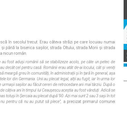
că în secolul trecut. Erau câteva străzi pe care locuiau numai
şi până la biserica saşilor, strada Oltului, strada Morii şi strada
era nicun român.
le au fost aduși românii să se stabilizeze acolo, pe câte un petec de
au decât cel pentru casă. Românii erau atât de-ai locului, cât și veniți
t să meargă greu în comunități, în administrații și în țară în general, așa
e lor din Germania. Unii au plecat legal, alții au fugit, iar în urma lor
 urmașii sașilor au făcut cereri de retrocedare ani mai târziu. După o
de câțiva ani în timpul lui Ceaușescu aceștia au fost vânduți. Adică se
s totuși în Șercaia au plecat după ’90. Azi mai sunt 2 sau 3 sași în tot
, nu pentru că nu au putut să plece”,
a precizat primarul comunei