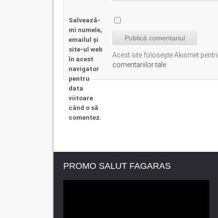
Salvează-
mi numele,
emailul și
site-ul web
Acest site folosește Akismet pent
în acest
comentariilor tale
.
navigator
pentru
data
viitoare
când o să
comentez.
PROMO SALUT FAGARAS