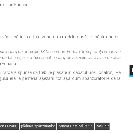
rof. Ion Funariu
devărat că în realitate zona nu era deluroasă, ci păstra numai
ostului târg de porci din 13 Decembrie. Vorbim de suprafaţa în care au
 de blocuri, aici a funcţionat un târg de animale, iar înainte de asta
 Funariu.
toare spunea că trebuie plasate în capătul unei localităţi. Pe
ului era la periferia aşezării, tot aşa cum spânzurătorile de la
Ion Funariu
pădurea spânzuraților
primar Cristinel Paltin
sașii din