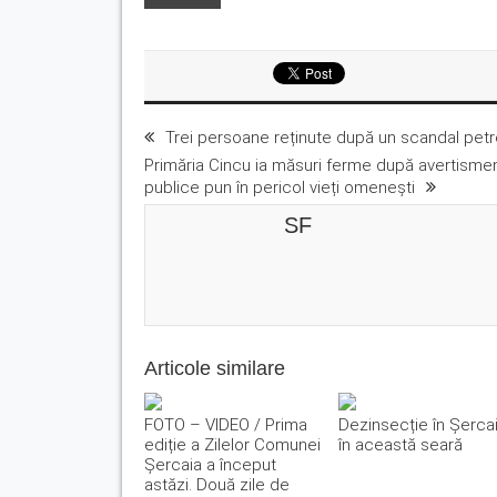
Trei persoane reținute după un scandal petr
Primăria Cincu ia măsuri ferme după avertismen
publice pun în pericol vieți omenești
SF
Articole similare
FOTO – VIDEO / Prima
Dezinsecție în Șercai
ediție a Zilelor Comunei
în această seară
Șercaia a început
astăzi. Două zile de