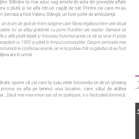
ilor. Bătrânii îşi mai aduc vag aminte de asta din poveştile aflate
 era o plută şi se afla într-un capăt de sat. Printre cei care mi-au
in Şercaia a fost Valeriu Stângă, un fost şofer de ambulanţă.
i, un drum de ţară de 4 km lungime care făcea legătura între cele două
patele lor se aflau grădinile cu pomi fructiferi ale saşilor. Oamenii se
 o altă plută tăiată şi foloseau trunchiul acela ca să se urce în pluta
 începând cu 1900 şi până în timpul comuniştilor. Despre perioada mai
niştii le confiscau averile, iar ei nu puteau trăi cu gândul că au fost
âțiva ani în urmă.
vărate, spune că cei care îşi luau zilele folosindu-se de un ştreang
pricina se afla pe terenul unui localnic, care, sătul de atâtea
ia:
,,Dacă mai vrea vreun sas să se spânzure, s-o facă până duminică,