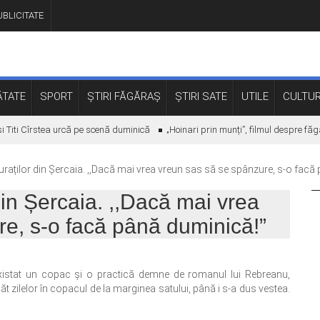
BLICITATE
TATE
SPORT
ȘTIRI FĂGĂRAȘ
ȘTIRI SATE
UTILE
CULTU
i Cîrstea urcă pe scenă duminică
„Hoinari prin munți”, filmul despre făgără
aților din Șercaia. ,,Dacă mai vrea vreun sas să se spânzure, s-o facă
in Șercaia. ,,Dacă mai vrea
e, s-o facă până duminică!”
existat un copac şi o practică demne de romanul lui Rebreanu,
t zilelor în copacul de la marginea satului, până i s-a dus vestea.