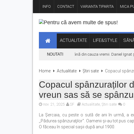
INFO
CONTACT
VARIANTA TIPARITA
MICA PU
ACTUALITATE
LIFE&STYLE
SĂNĂ
Concertul KLUMEA se amână din cauza vremii. Daniel Ignat și Tit
NOUTATI
Home
Actualitate
Știri sate
Copacul spânzur
Copacul spânzuraților d
vreun sas să se spânzur
nov. 21, 2025
SF
Actualitate
,
Știri sate
0
La Şercaia, cu peste o sută de ani în urmă, a 
,,Pădurea spânzuraţilor”. Oamenii şi-au tot pus capă
O făceau în special saşii după anul 1900.