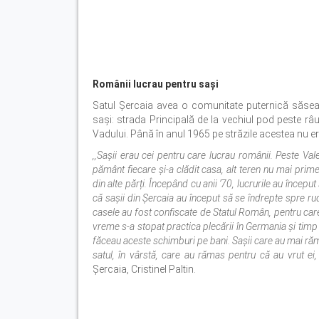
Românii lucrau pentru sași
Satul Șercaia avea o comunitate puternică săseas
saşi: strada Principală de la vechiul pod peste râu 
Vadului. Până în anul 1965 pe străzile acestea nu 
,,Sașii erau cei pentru care lucrau românii. Peste Va
pământ fiecare și-a clădit casa, alt teren nu mai prime
din alte părți. Începând cu anii ’70, lucrurile au începu
că sașii din Șercaia au început să se îndrepte spre rudel
casele au fost confiscate de Statul Român, pentru care
vreme s-a stopat practica plecării în Germania și timp 
făceau aceste schimburi pe bani. Sașii care au mai răma
satul, în vârstă, care au rămas pentru că au vrut ei
Șercaia, Cristinel Paltin.