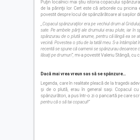
Puţin localnici mai ştiu istoria copacului spânzuraţ
de la părinţii lor. Cert este că arborele cu pricina
povestit despre locul de spânzărătoare al saşilor d
,,Copacul spânzuraţilor era pe vechiul drum al Gridulu
sate. Pe ambele părţi ale drumului erau plute, iar în s
spânzurau de o plută anume, pentru că lângă ea se afla
vecină. Povestea o ştiu de la tatăl meu. S-a întâmplat
recentă se spune că oamenii se spânzurau deoarece comu
lăsaţi pe drumuri”,
mi-a povestit Valeriu Stângă, cu c
Dacă mai vrea vreun sas să se spânzure…
Legenda, care în realitate pleacă de la tragedii ade
şi de o plută, erau în general saşi. Copacul cu 
spânzurători, a pus într-o zi o pancartă pe care scr
pentru că o să tai copacul!”