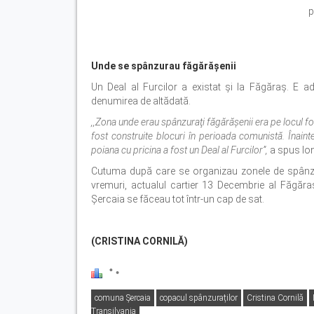
p
Unde se spânzurau făgărăşenii
Un Deal al Furcilor a existat şi la Făgăraş. E a
denumirea de altădată.
,,Zona unde erau spânzuraţi făgărăşenii era pe locul f
fost construite blocuri în perioada comunistă. Înainte
poiana cu pricina a fost un Deal al Furcilor”,
a spus Ion
Cutuma după care se organizau zonele de spânzură
vremuri, actualul cartier 13 Decembrie al Făgăraş
Şercaia se făceau tot într-un cap de sat.
(CRISTINA CORNILĂ)
comuna Șercaia
copacul spânzuraților
Cristina Cornilă
Transilvania