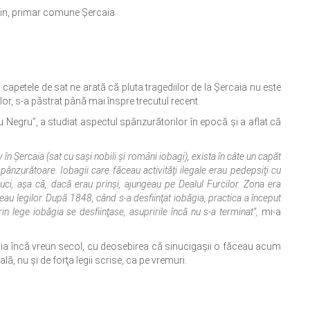
ltin, primar comune Șercaia
capetele de sat ne arată că pluta tragediilor de la Şercaia nu este
lor, s-a păstrat până mai înspre trecutul recent.
du Negru”, a studiat aspectul spânzurătorilor în epocă şi a aflat că
v în Şercaia (sat cu saşi nobili şi români iobagi), exista în câte un capăt
ânzurătoare. Iobagii care făceau activităţi ilegale erau pedepsiţi cu
duci, aşa că, dacă erau prinşi, ajungeau pe Dealul Furcilor. Zona era
u legilor. După 1848, când s-a desfiinţat iobăgia, practica a început
n lege iobăgia se desfiinţase, asupririle încă nu s-a terminat”,
mi-a
aia încă vreun secol, cu deosebirea că sinucigaşii o făceau acum
, nu şi de forţa legii scrise, ca pe vremuri.