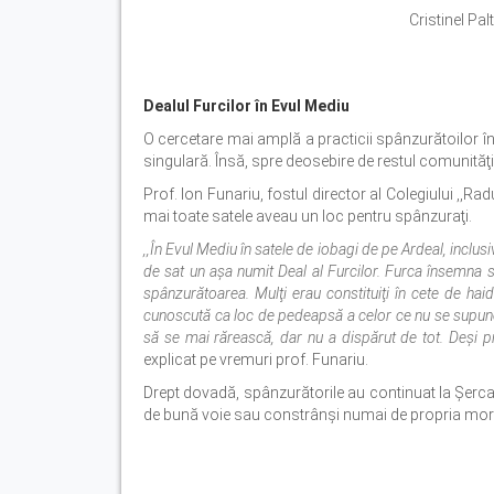
Cristinel Pa
Dealul Furcilor în Evul Mediu
O cercetare mai amplă a practicii spânzurătoilor în 
singulară. Însă, spre deosebire de restul comunităţi
Prof. Ion Funariu, fostul director al Colegiului ,,Ra
mai toate satele aveau un loc pentru spânzuraţi.
,,În Evul Mediu în satele de iobagi de pe Ardeal, inclusi
de sat un aşa numit Deal al Furcilor. Furca însemna sp
spânzurătoarea. Mulţi erau constituiţi în cete de hai
cunoscută ca loc de pedeapsă a celor ce nu se supunea
să se mai rărească, dar nu a dispărut de tot. Deşi pri
explicat pe vremuri prof. Funariu.
Drept dovadă, spânzurătorile au continuat la Şerc
de bună voie sau constrânşi numai de propria morală