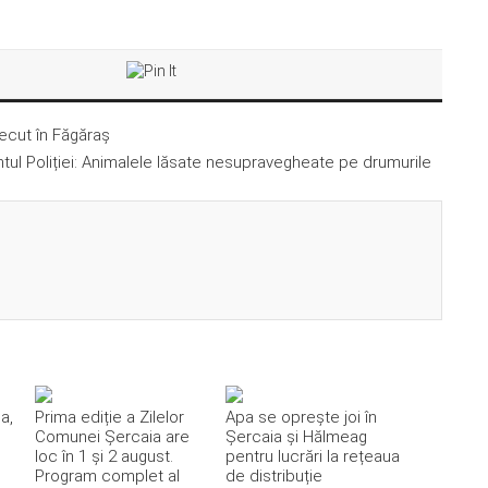
ecut în Făgăraș
tul Poliției: Animalele lăsate nesupravegheate pe drumurile
a,
Prima ediție a Zilelor
Apa se oprește joi în
Comunei Șercaia are
Șercaia și Hălmeag
loc în 1 și 2 august.
pentru lucrări la rețeaua
Program complet al
de distribuție