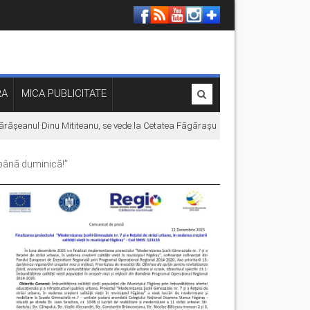
RA
MICA PUBLICITATE
șeanul Dinu Mititeanu, se vede la Cetatea Făgărașului, înainte de premiera în c
 până duminică!”