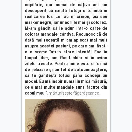
copilărie, dar numai de câțiva ani am
descoperit că există totuși o tehnică în
realizarea lor. Le fac în creion, pix sau
marker negru, iar uneori le mai și colorez.
M-am gândit să le adun într-o carte de
colorat mandale, cândva. Recunosc că de
dată mai recentă m-am aplecat mai mult
asupra acestei pasiuni, pe care am lăsat-
o o vreme într-o stare latentă. Fac în
timpul liber, am făcut chiar și în avion
zilele trecute. Pentru mine este o formă
de relaxare și un fel de autocunoaștere,
că te gândești totuși până concepi un
model. Eu mă inspir numai în mică măsură,
cele mai multe mandale sunt făcute din
capul meu’’
, mărturisește făgărășeanca.