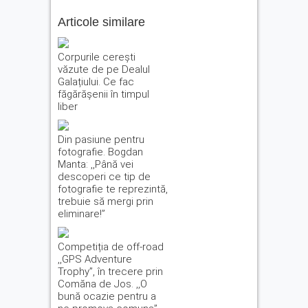
Articole similare
Corpurile cerești
văzute de pe Dealul
Galațiului. Ce fac
făgărășenii în timpul
liber
Din pasiune pentru
fotografie. Bogdan
Manta: ,,Până vei
descoperi ce tip de
fotografie te reprezintă,
trebuie să mergi prin
eliminare!”
Competiția de off-road
,,GPS Adventure
Trophy”, în trecere prin
Comăna de Jos. ,,O
bună ocazie pentru a