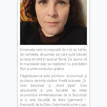
Emanuela este înconjurată de coli de hârtie,
de carnețele, de jurnale, pe care sunt ridicate
la rang de artă în special florile. Ea spune că
în mandalele sale se regăsesc cu precădere
flori și unele simboluri grafice.
Făgărășeanca este profesor economist și
profesor de limbi străine. Predă la liceele ,,Dr.
Ioan Șenchea’’ și ,,Aurel Vijoli’’. Este
absolventă a unei facultăți de relații
economice inmternaționale de la București
și a unei facultăți de litere (germană –
franceză) de la Sibiu. Este mamă a trei copii: