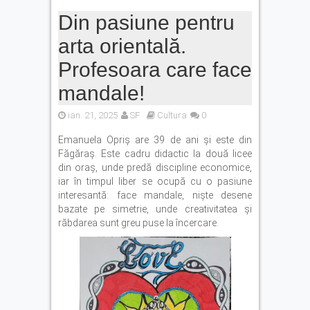
Din pasiune pentru
arta orientală.
Profesoara care face
mandale!
ian. 21, 2025
SF
Cultura
0
Emanuela Opriș are 39 de ani și este din
Făgăraș. Este cadru didactic la două licee
din oraș, unde predă discipline economice,
iar în timpul liber se ocupă cu o pasiune
interesantă: face mandale, niște desene
bazate pe simetrie, unde creativitatea și
răbdarea sunt greu puse la încercare.