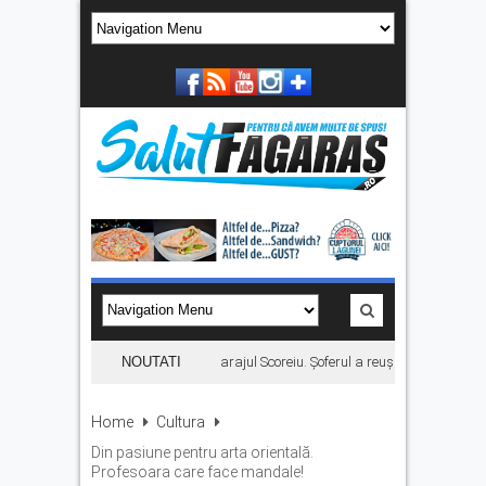
Autoturism căzut în râul Olt, la barajul Scoreiu. Șoferul a reușit să iasă din ma
NOUTATI
Home
Cultura
Din pasiune pentru arta orientală.
Profesoara care face mandale!