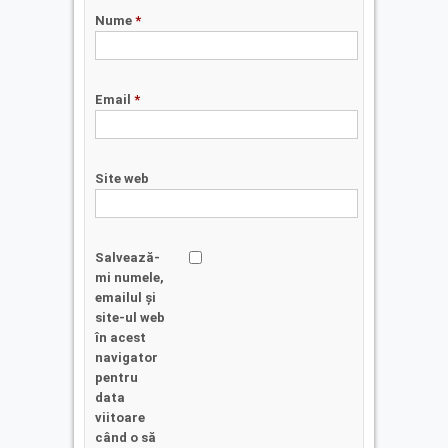
Nume
*
Email
*
Site web
Salvează-
mi numele,
emailul și
site-ul web
în acest
navigator
pentru
data
viitoare
când o să