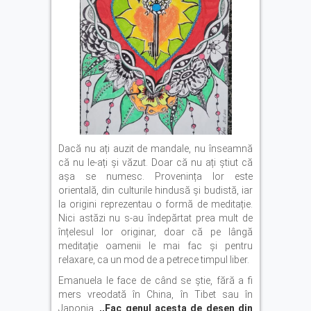
Dacă nu ați auzit de mandale, nu înseamnă
că nu le-ați și văzut. Doar că nu ați știut că
așa se numesc. Provenința lor este
orientală, din culturile hindusă și budistă, iar
la origini reprezentau o formă de meditație.
Nici astăzi nu s-au îndepărtat prea mult de
înțelesul lor originar, doar că pe lângă
meditație oamenii le mai fac și pentru
relaxare, ca un mod de a petrece timpul liber.
Emanuela le face de când se știe, fără a fi
mers vreodată în China, în Tibet sau în
Japonia.
,,Fac genul acesta de desen din