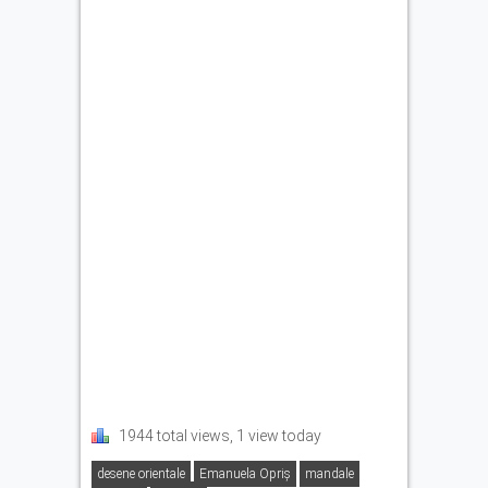
1944 total views, 1 view today
desene orientale
Emanuela Opriș
mandale