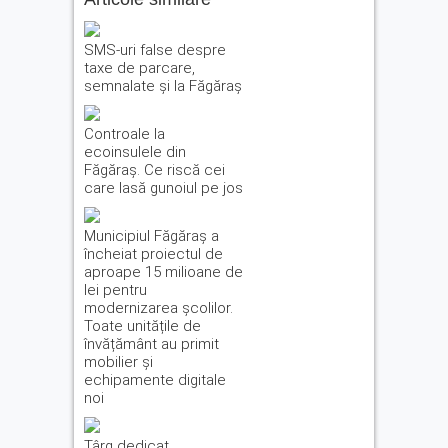
SMS-uri false despre
taxe de parcare,
semnalate și la Făgăraș
Controale la
ecoinsulele din
Făgăraș. Ce riscă cei
care lasă gunoiul pe jos
Municipiul Făgăraș a
încheiat proiectul de
aproape 15 milioane de
lei pentru
modernizarea școlilor.
Toate unitățile de
învățământ au primit
mobilier și
echipamente digitale
noi
Târg dedicat