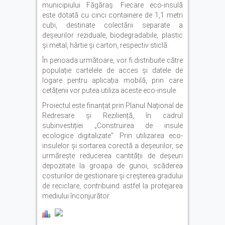
municipiului Făgăraș. Fiecare eco-insulă
este dotată cu cinci containere de 1,1 metri
cubi, destinate colectării separate a
deșeurilor reziduale, biodegradabile, plastic
și metal, hârtie și carton, respectiv sticlă.
În perioada următoare, vor fi distribuite către
populație cartelele de acces și datele de
logare pentru aplicația mobilă, prin care
cetățenii vor putea utiliza aceste eco-insule.
Proiectul este finanțat prin Planul Național de
Redresare și Reziliență, în cadrul
subinvestiției „Construirea de insule
ecologice digitalizate”. Prin utilizarea eco-
insulelor și sortarea corectă a deșeurilor, se
urmărește reducerea cantității de deșeuri
depozitate la groapa de gunoi, scăderea
costurilor de gestionare și creșterea gradului
de reciclare, contribuind astfel la protejarea
mediului înconjurător.