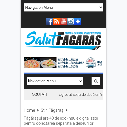
in Victoria, reținut după ce și-ar fi agresat soția de două ori în câteva zile
NOUTATI
S
Home
Știri Făgăraș
Făgărașul are 40 de eco-insule digitalizate
pentru colectarea separată a deșeurilor