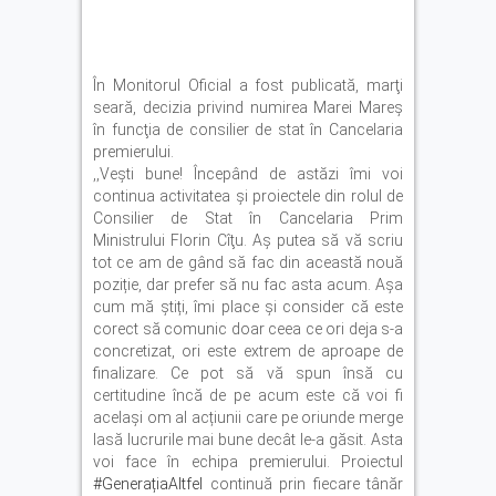
În Monitorul Oficial a fost publicată, marţi
seară, decizia privind numirea Marei Mareş
în funcţia de consilier de stat în Cancelaria
premierului.
,,Vești bune! Începând de astăzi îmi voi
continua activitatea și proiectele din rolul de
Consilier de Stat în Cancelaria Prim
Ministrului
Florin Cîţu.
Aș putea să vă scriu
tot ce am de gând să fac din această nouă
poziție, dar prefer să nu fac asta acum. Așa
cum mă știți, îmi place și consider că este
corect să comunic doar ceea ce ori deja s-a
concretizat, ori este extrem de aproape de
finalizare. Ce pot să vă spun însă cu
certitudine încă de pe acum este că voi fi
același om al acțiunii care pe oriunde merge
lasă lucrurile mai bune decât le-a găsit. Asta
voi face în echipa premierului. Proiectul
#GenerațiaAltfel
continuă prin fiecare tânăr