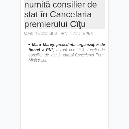
numită consilier de
stat în Cancelaria
premierului Cîţu
feb. 17, 2021
SF
Știri Victoria
0
Mara Mareș, președinta organizației de
tineret a PNL,
a fost numită în funcția de
consilier de stat în cadrul Cancelariei Prim-
Ministrului.