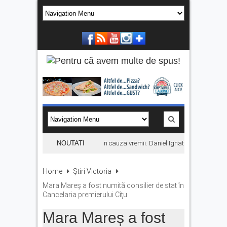
Concertul KLUMEA se amână din cauza vremii. Daniel Ignat și Titi Cîrstea u
NOUTATI
Home
Știri Victoria
Mara Mareș a fost numită consilier de stat în
Cancelaria premierului Cîţu
Mara Mareș a fost