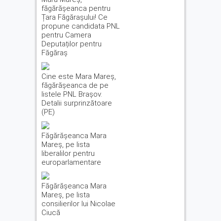
făgărășeanca pentru
Țara Făgărașului! Ce
propune candidata PNL
pentru Camera
Deputaților pentru
Făgăraș
Cine este Mara Mareș,
făgărășeanca de pe
listele PNL Brașov.
Detalii surprinzătoare
(PE)
Făgărăşeanca Mara
Mareş, pe lista
liberalilor pentru
europarlamentare
Făgărăşeanca Mara
Mareş, pe lista
consilierilor lui Nicolae
Ciucă