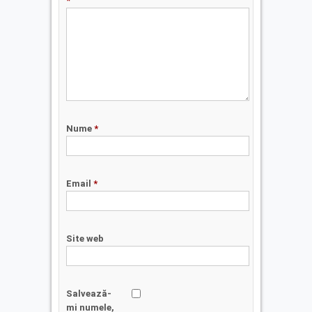
*
Nume
*
Email
*
Site web
Salvează-
mi numele,