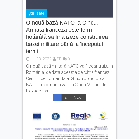
Știri sate
O nouă bază NATO la Cincu.
Armata franceză este ferm
hotărâtă să finalizeze construirea
bazei militare până la începutul
iernii
iul. 08, 2022
SF
0
O nouă bază militară NATO va fi cosntruită în
România, de data aceasta de către francezi.
Centrul de comandă al Grupului de Luptă
NATO în România va fi la Cincu Militarii din
Hexagon au...
1
2
NEXT