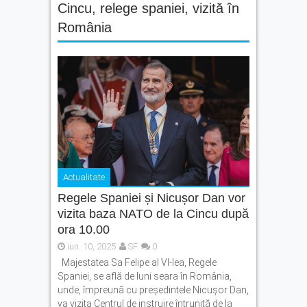
Cincu
,
relege spaniei
,
vizită în
România
Actualitate
Regele Spaniei și Nicușor Dan vor
vizita baza NATO de la Cincu după
ora 10.00
iun. 10, 2025
SF
0
Majestatea Sa Felipe al VI-lea, Regele
Spaniei, se află de luni seara în România,
unde, împreună cu preşedintele Nicuşor Dan,
va vizita Centrul de instruire întrunită de la