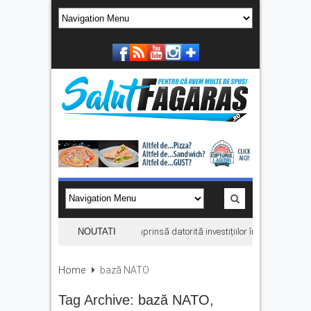
La Făgăraș, lumina rămâne aprinsă datorită investițiilor în energie. „Economi
NOUTATI
Home
bază NATO
Tag Archive:
bază NATO
,