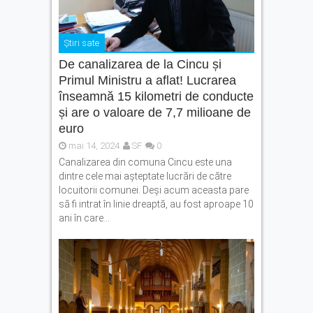
Știri sate
De canalizarea de la Cincu și
Primul Ministru a aflat! Lucrarea
înseamnă 15 kilometri de conducte
și are o valoare de 7,7 milioane de
euro
mai 14, 2024
SF
0
Canalizarea din comuna Cincu este una
dintre cele mai așteptate lucrări de către
locuitorii comunei. Deși acum aceasta pare
să fi intrat în linie dreaptă, au fost aproape 10
ani în care...