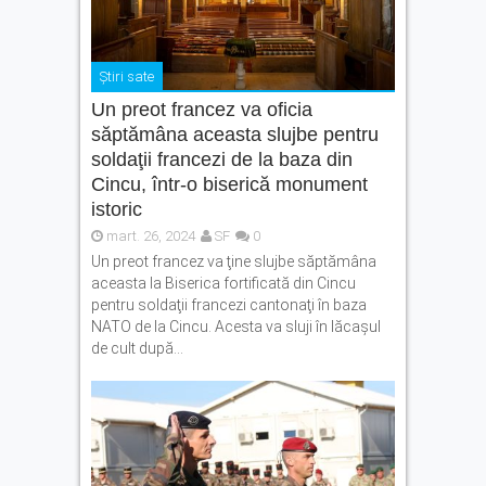
Știri sate
Un preot francez va oficia
săptămâna aceasta slujbe pentru
soldaţii francezi de la baza din
Cincu, într-o biserică monument
istoric
mart. 26, 2024
SF
0
Un preot francez va ţine slujbe săptămâna
aceasta la Biserica fortificată din Cincu
pentru soldaţii francezi cantonaţi în baza
NATO de la Cincu. Acesta va sluji în lăcaşul
de cult după...