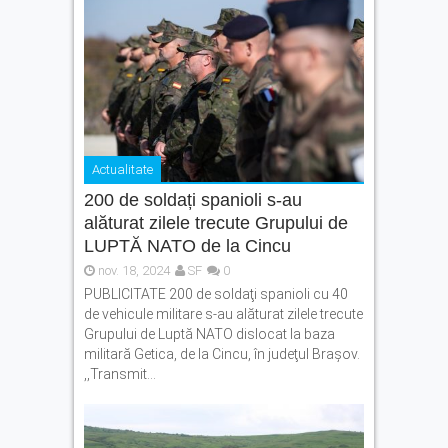
Actualitate
200 de soldați spanioli s-au
alăturat zilele trecute Grupului de
LUPTĂ NATO de la Cincu
nov. 18, 2024
SF
0
PUBLICITATE 200 de soldaţi spanioli cu 40
de vehicule militare s-au alăturat zilele trecute
Grupului de Luptă NATO dislocat la baza
militară Getica, de la Cincu, în judeţul Braşov.
,,Transmit...