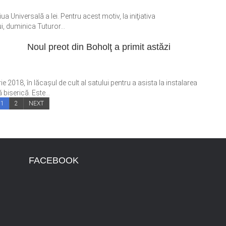
 Universală a Iei. Pentru acest motiv, la iniţiativa
ui, duminica Tuturor...
Noul preot din Boholţ a primit astăzi
2018, în lăcaşul de cult al satului pentru a asista la instalarea
biserică. Este...
1
2
NEXT
FACEBOOK