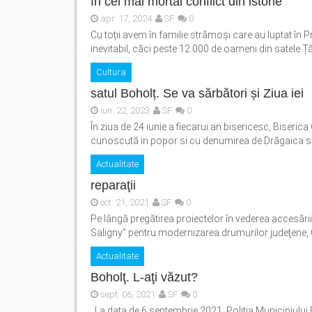
în cel mai mortal conflict din istorie
apr. 17, 2024
SF
0
Cu toții avem în familie strămoși care au luptat în 
inevitabil, căci peste 12.000 de oameni din satele Țăr
Cultura
satul Boholț. Se va sărbători și Ziua iei
iun. 22, 2023
SF
0
În ziua de 24 iunie a fiecarui an bisericesc, Biseri
cunoscută in popor si cu denumirea de Drăgaica sa
Actualitate
reparaţii
oct. 21, 2021
SF
0
Pe lângă pregătirea proiectelor în vederea accesării
Saligny” pentru modernizarea drumurilor judeţene, C
Actualitate
Boholţ. L-aţi văzut?
sept. 06, 2021
SF
0
La data de 6 septembrie 2021, Poliția Municipiului F