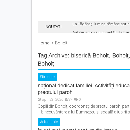
La Făgăraș, lumina rămâne aprinsă d
NOUTATI
Autoturism căzut în râul Olt, la bar
Cod Portocaliu de caniculă în județu
Home
Boholţ
Marile magazine din România reduc 
Tag Archive:
biserică Boholț
,
Boholţ
Concert extraordinar de muzică de
Boholț
Știri sate
național dedicat familiei. Activități edu
preotului paroh
apr. 23, 2026
SF
0
Copiii din Boholț, coordonați de preotul paroh, par
– binecuvântare a lui Dumnezeu și școală a iubirii sm
Actualitate