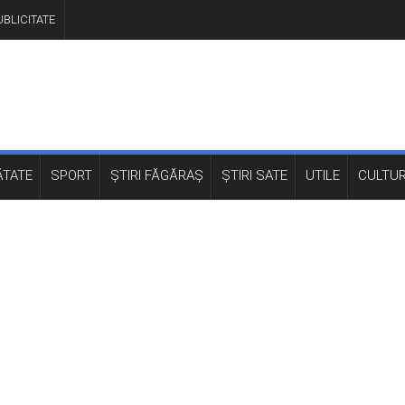
BLICITATE
TATE
SPORT
ȘTIRI FĂGĂRAȘ
ȘTIRI SATE
UTILE
CULTU