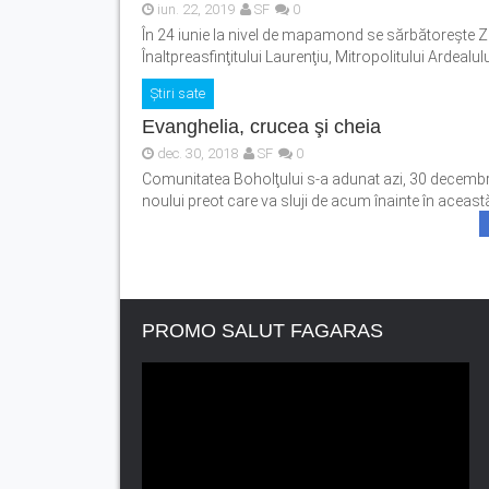
iun. 22, 2019
SF
0
În 24 iunie la nivel de mapamond se sărbătoreşte Ziua
Înaltpreasfinţitului Laurenţiu, Mitropolitului Ardealul
Știri sate
Evanghelia, crucea şi cheia
dec. 30, 2018
SF
0
Comunitatea Boholţului s-a adunat azi, 30 decembrie 
noului preot care va sluji de acum înainte în această 
PROMO SALUT FAGARAS