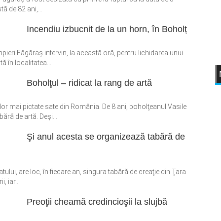
tă de 82 ani,...
Incendiu izbucnit de la un horn, în Boholț
ieri Făgăraș intervin, la această oră, pentru lichidarea unui
ă în localitatea...
Boholţul – ridicat la rang de artă
elor mai pictate sate din România. De 8 ani, boholţeanul Vasile
ră de artă. Deşi...
Şi anul acesta se organizează tabără de
atului, are loc, în fiecare an, singura tabără de creaţie din Ţara
, iar...
Preoţii cheamă credincioşii la slujbă