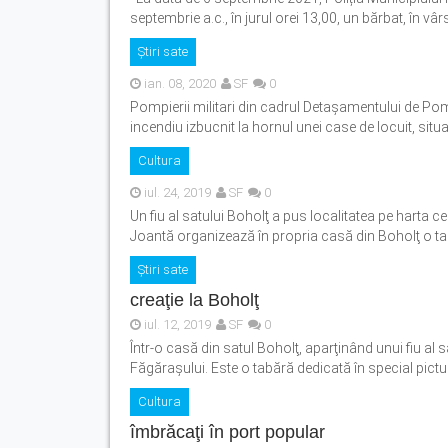
septembrie a.c., în jurul orei 13,00, un bărbat, în vârs
Știri sate
ian. 08, 2020
SF
0
Pompierii militari din cadrul Detașamentului de Pomp
incendiu izbucnit la hornul unei case de locuit, situat
Cultura
iul. 24, 2019
SF
0
Un fiu al satului Boholţ a pus localitatea pe harta c
Joantă organizează în propria casă din Boholţ o tabă
Știri sate
creaţie la Boholţ
iul. 12, 2019
SF
0
Într-o casă din satul Boholţ, aparţinând unui fiu al s
Făgăraşului. Este o tabără dedicată în special picturii
Cultura
îmbrăcaţi în port popular