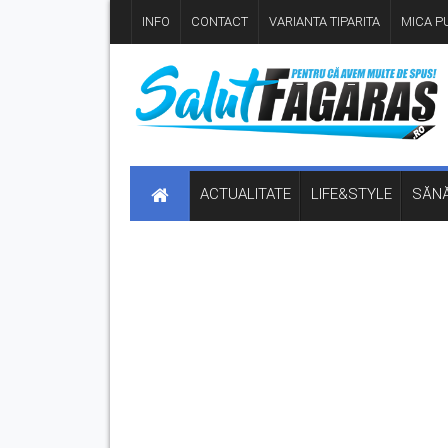
INFO
CONTACT
VARIANTA TIPARITA
MICA PU
ACTUALITATE
LIFE&STYLE
SĂNĂ