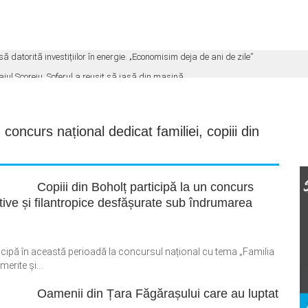
atorită investițiilor în energie. „Economisim deja de ani de zile”
ajul Scoreiu. Șoferul a reușit să iasă din mașină
l Brașov. ISU: „Nu lăsați copiii sau animalele în mașină”
consumul de energie. Aerul condiționat și reclamele intră pe lista măsurilor
,
concurs național dedicat familiei
,
copiii din
 cameră la Făgăraș. Cvartetul NaunArt urcă pe scena Amfiteatrului de vară
Copiii din Boholț participă la un concurs
cative și filantropice desfășurate sub îndrumarea
ticipă în această perioadă la concursul național cu tema „Familia
erite și...
Oamenii din Țara Făgărașului care au luptat