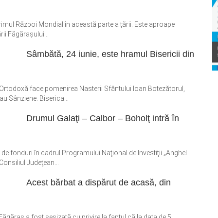
Primul Război Mondial în această parte a țării. Este aproape
ii Făgărașului...
Sâmbătă, 24 iunie, este hramul Bisericii din
ca Ortodoxă face pomenirea Nasterii Sfântului Ioan Botezătorul,
u Sânziene. Biserica...
Drumul Galaţi – Calbor – Boholţ intră în
 de fonduri în cadrul Programului Naţional de Investiţii „Anghel
onsiliul Judeţean...
Acest bărbat a dispărut de acasă, din
ăgăraș a fost sesizată cu privire la faptul că la data de 5