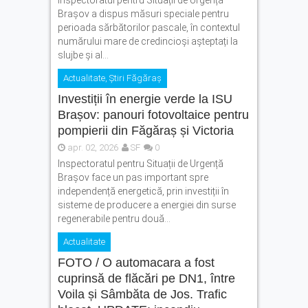
Brașov a dispus măsuri speciale pentru
perioada sărbătorilor pascale, în contextul
numărului mare de credincioși așteptați la
slujbe și al...
Actualitate
,
Știri Făgăraș
Investiții în energie verde la ISU
Brașov: panouri fotovoltaice pentru
pompierii din Făgăraș și Victoria
apr. 02, 2026
SF
0
Inspectoratul pentru Situații de Urgență
Brașov face un pas important spre
independență energetică, prin investiții în
sisteme de producere a energiei din surse
regenerabile pentru două...
Actualitate
FOTO / O automacara a fost
cuprinsă de flăcări pe DN1, între
Voila și Sâmbăta de Jos. Trafic