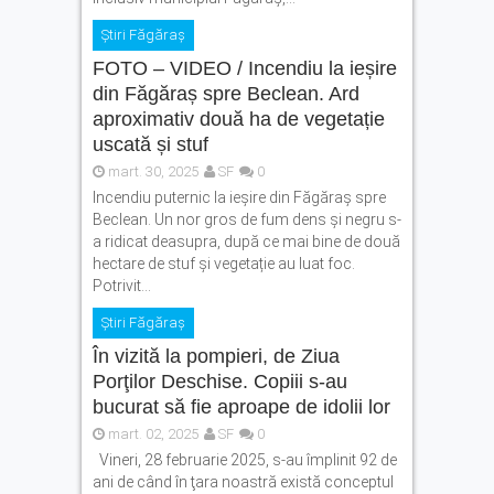
Știri Făgăraș
FOTO – VIDEO / Incendiu la ieșire
din Făgăraș spre Beclean. Ard
aproximativ două ha de vegetație
uscată și stuf
mart. 30, 2025
SF
0
Incendiu puternic la ieșire din Făgăraș spre
Beclean. Un nor gros de fum dens şi negru s-
a ridicat deasupra, după ce mai bine de două
hectare de stuf și vegetație au luat foc.
Potrivit...
Știri Făgăraș
În vizită la pompieri, de Ziua
Porţilor Deschise. Copiii s-au
bucurat să fie aproape de idolii lor
mart. 02, 2025
SF
0
Vineri, 28 februarie 2025, s-au împlinit 92 de
ani de când în ţara noastră există conceptul