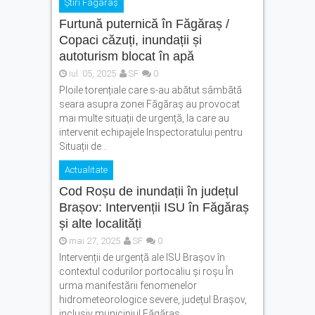
Știri Făgăraș
Furtună puternică în Făgăraș /
Copaci căzuți, inundații și
autoturism blocat în apă
iul. 05, 2025
SF
0
Ploile torențiale care s-au abătut sâmbătă
seara asupra zonei Făgăraș au provocat
mai multe situații de urgență, la care au
intervenit echipajele Inspectoratului pentru
Situații de...
Actualitate
Cod Roșu de inundații în județul
Brașov: Intervenții ISU în Făgăraș
și alte localități
mai 27, 2025
SF
0
Intervenții de urgență ale ISU Brașov în
contextul codurilor portocaliu și roșu În
urma manifestării fenomenelor
hidrometeorologice severe, județul Brașov,
inclusiv municipiul Făgăraș,...