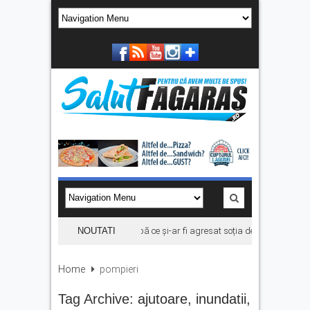
Bărbat din Victoria, reținut după ce și-ar fi agresat soția de două ori în câte
NOUTATI
Home
pompieri
Tag Archive:
ajutoare
,
inundatii
,