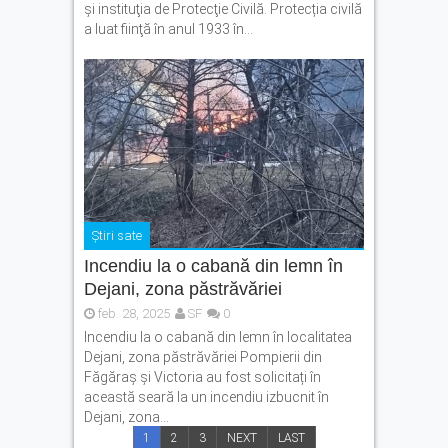
şi instituţia de Protecţie Civilă. Protecția civilă
a luat fiinţă în anul 1933 în...
Știri sate
Incendiu la o cabană din lemn în
Dejani, zona păstrăvăriei
feb. 28, 2025
SF
0
Incendiu la o cabană din lemn în localitatea
Dejani, zona păstrăvăriei Pompierii din
Făgăraș și Victoria au fost solicitați în
această seară la un incendiu izbucnit în
Dejani, zona...
1
2
3
NEXT
LAST