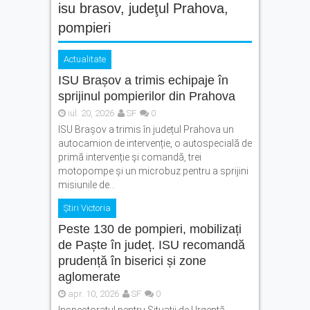
isu brasov
,
judeţul Prahova
,
pompieri
Actualitate
ISU Brașov a trimis echipaje în
sprijinul pompierilor din Prahova
iul. 20, 2026
SF
0
ISU Brașov a trimis în județul Prahova un
autocamion de intervenție, o autospecială de
primă intervenție și comandă, trei
motopompe și un microbuz pentru a sprijini
misiunile de...
Știri Victoria
Peste 130 de pompieri, mobilizați
de Paște în județ. ISU recomandă
prudență în biserici și zone
aglomerate
apr. 10, 2026
SF
0
Inspectoratul pentru Situații de Urgență