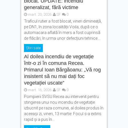
blocat. UPDATE: incendiu
generalizat, fără victime
mart. 20, 2026
SF
0
Traficul rutier a fost blocat, vineri dimineață,
pe DN1, în zona localității Voila, după ce o
automacara aflată în mers a fost cuprinsă
de flăcări, în urma unor defecțiuni tehnice....
Știri sate
Al doilea incendiu de vegetație
într-o zi în comuna Recea.
Primarul Ioan Bărgăoanu: „Vă rog
insistent să nu mai dați foc
vegetației uscate”
mart. 16, 2026
SF
0
Pompierii SVSU Recea au intervenit pentru
stingerea unui nou incendiu de vegetație
izbucnit pe raza comunei, al doilea produs în
aceeași zi, vineri, 13 martie. Focul s-a extins
rapid și a pus în...