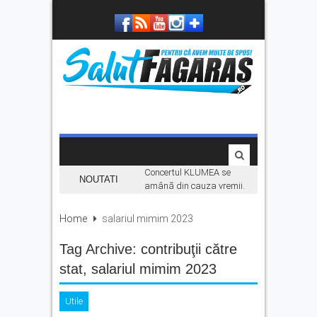
Concertul KLUMEA se
NOUTATI
amână din cauza vremii.
Daniel Ignat și Titi Cîrstea
urcă pe scenă duminică
Home
salariul mimim 2023
„Hoinari prin munți”, filmul
Tag Archive:
contribuţii către
despre făgărășeanul Dinu
Mititeanu, se vede la
stat
,
salariul mimim 2023
Cetatea Făgărașului,
înainte de premiera în
cinematografe
Utile