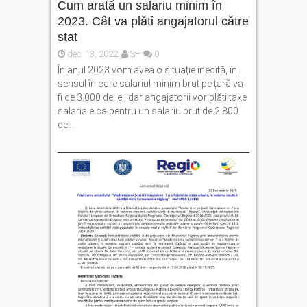
Cum arată un salariu minim în
Ce facem în weekend la
Făgăraș? Muzică live, anii
2023. Cât va plăti angajatorul către
’90 și distracție
stat
Fonduri europene pentru
dec. 13, 2022
SF
0
tinerii din Făgăraș.
În anul 2023 vom avea o situație inedită, în
Eveniment dedicat celor care
sensul în care salariul minim brut pe țară va
vor să își transforme ideile
fi de 3.000 de lei, dar angajatorii vor plăti taxe
în proiecte
salariale ca pentru un salariu brut de 2.800
Legea pentru plafonarea
de...
prețurilor la carburanți a
fost promulgată. Ce măsuri
se aplică