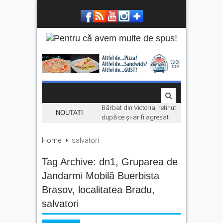
Bărbat din Victoria, reținut
NOUTATI
după ce și-ar fi agresat
soția de două ori în câteva
zile
Home
salvatori
Se fac angajări pe șantierul
Tag Archive:
dn1
Makyol DJ104B. Ce se
,
Gruparea de
caută
Jandarmi Mobilă Buerbista
La Făgăraș, lumina
Brașov
,
localitatea Bradu
,
rămâne aprinsă datorită
salvatori
investițiilor în energie.
„Economisim deja de ani de
zile”