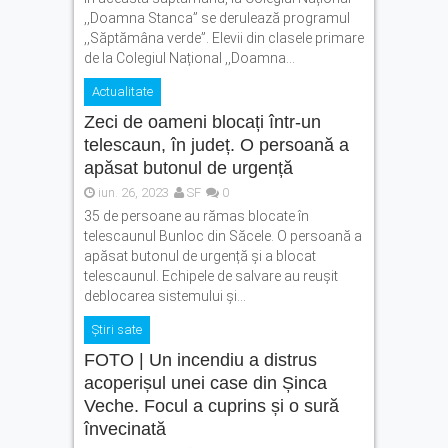
,,Doamna Stanca” se derulează programul
,,Săptămâna verde”. Elevii din clasele primare
de la Colegiul Național ,,Doamna...
Actualitate
Zeci de oameni blocați într-un
telescaun, în județ. O persoană a
apăsat butonul de urgență
iun. 26, 2023
SF
0
35 de persoane au rămas blocate în
telescaunul Bunloc din Săcele. O persoană a
apăsat butonul de urgență și a blocat
telescaunul. Echipele de salvare au reușit
deblocarea sistemului și...
Știri sate
FOTO | Un incendiu a distrus
acoperișul unei case din Șinca
Veche. Focul a cuprins și o sură
învecinată