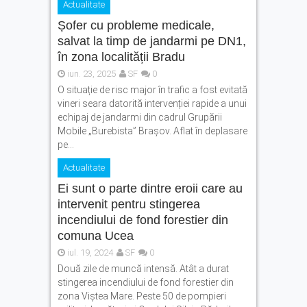
Actualitate
Autoturism căzut în râul Olt,
Șofer cu probleme medicale,
la barajul Scoreiu. Șoferul a
salvat la timp de jandarmi pe DN1,
reușit să iasă din mașină
în zona localității Bradu
Cod Portocaliu de caniculă
iun. 23, 2025
SF
0
în județul Brașov. ISU: „Nu
O situație de risc major în trafic a fost evitată
lăsați copiii sau animalele
vineri seara datorită intervenției rapide a unui
în mașină”
echipaj de jandarmi din cadrul Grupării
Mobile „Burebista” Brașov. Aflat în deplasare
pe...
Actualitate
Ei sunt o parte dintre eroii care au
intervenit pentru stingerea
incendiului de fond forestier din
comuna Ucea
iul. 19, 2024
SF
0
Două zile de muncă intensă. Atât a durat
stingerea incendiului de fond forestier din
zona Viștea Mare. Peste 50 de pompieri