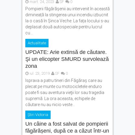
mart. 24, 2023
SF
0
Pompierii făgărășenii au intervenit în această
dimineață la stingerea unui incendiu izbucnit
la o casă în Șinca Veche. La fața locului s-au
deplasat două autospeciale pentru lucrul
cu...
Actualitate
UPDATE: Arie extinsă de căutare.
Şi un elicopter SMURD survolează
zona
iul. 23, 2019
SF
0
Isprava a patru tineri din Făgăraş care au
plecat pe munte cu motocicletele enduro
poate fi sau aventura vieţii lor sau tragedia
supremă. La ora aceasta, echipele de
căutare nu au nicio veste...
Știri Victoria
Un câine a fost salvat de pompierii
făgărășeni, după ce a căzut într-un