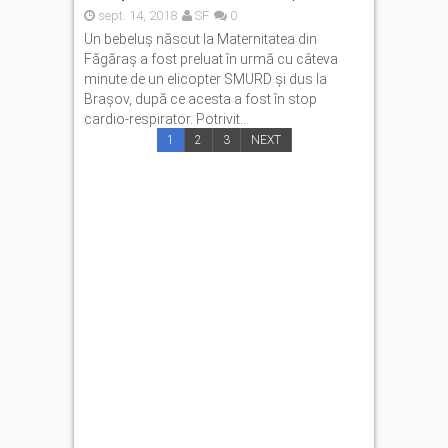
sept. 14, 2018
SF
0
Un bebeluș născut la Maternitatea din
Făgăraș a fost preluat în urmă cu câteva
minute de un elicopter SMURD și dus la
Brașov, după ce acesta a fost în stop
cardio-respirator. Potrivit...
1
2
3
NEXT