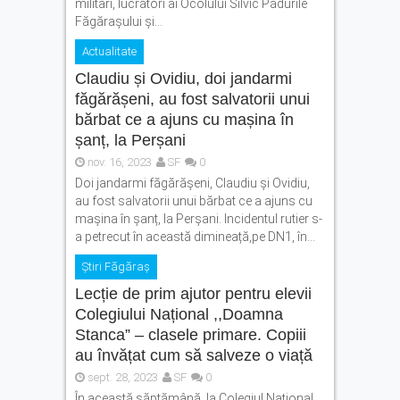
militari, lucrători ai Ocolului Silvic Pădurile
Făgărașului și...
Actualitate
Claudiu și Ovidiu, doi jandarmi
făgărășeni, au fost salvatorii unui
bărbat ce a ajuns cu mașina în
șanț, la Perșani
nov. 16, 2023
SF
0
Doi jandarmi făgărășeni, Claudiu și Ovidiu,
au fost salvatorii unui bărbat ce a ajuns cu
mașina în șanț, la Perșani. Incidentul rutier s-
a petrecut în această dimineață,pe DN1, în...
Știri Făgăraș
Lecție de prim ajutor pentru elevii
Colegiului Național ,,Doamna
Stanca” – clasele primare. Copiii
au învățat cum să salveze o viață
sept. 28, 2023
SF
0
În această săptămână, la Colegiul Național