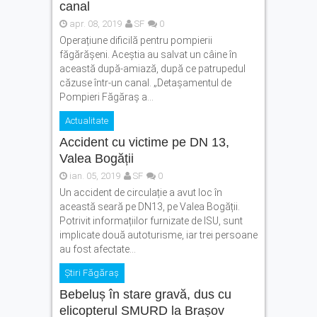
canal
apr. 08, 2019
SF
0
Operațiune dificilă pentru pompierii
făgărășeni. Aceștia au salvat un câine în
această după-amiază, după ce patrupedul
căzuse într-un canal. „Detașamentul de
Pompieri Făgăraș a...
Actualitate
Accident cu victime pe DN 13,
Valea Bogății
ian. 05, 2019
SF
0
Un accident de circulație a avut loc în
această seară pe DN13, pe Valea Bogății.
Potrivit informațiilor furnizate de ISU, sunt
implicate două autoturisme, iar trei persoane
au fost afectate...
Știri Făgăraș
Bebeluș în stare gravă, dus cu
elicopterul SMURD la Brașov