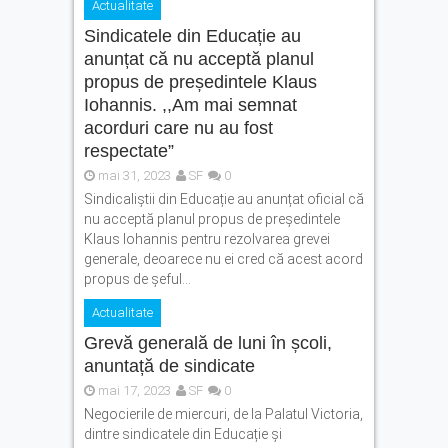
Actualitate
tinerii din Făgăraș.
Eveniment dedicat celor care
Sindicatele din Educație au
vor să își transforme ideile
anunțat că nu acceptă planul
în proiecte
propus de președintele Klaus
Legea pentru plafonarea
Iohannis. ,,Am mai semnat
prețurilor la carburanți a
acorduri care nu au fost
fost promulgată. Ce măsuri
respectate”
se aplică
mai 31, 2023
SF
0
Vreme extremă în zona
Făgărașului: caniculă, vijelii
Sindicaliștii din Educație au anunțat oficial că
și averse torențiale
nu acceptă planul propus de președintele
Klaus Iohannis pentru rezolvarea grevei
generale, deoarece nu ei cred că acest acord
propus de șeful...
Actualitate
Grevă generală de luni în școli,
anuntață de sindicate
mai 17, 2023
SF
0
Negocierile de miercuri, de la Palatul Victoria,
dintre sindicatele din Educație și