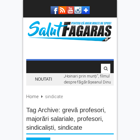
„Hoinari prin munți”, filmul
NOUTATI
despre făgărășeanul Dinu
Mititeanu, se vede la
Cetatea Făgărașului,
Home
sindicate
înainte de premiera în
cinematografe
Tag Archive:
grevă profesori
,
Ce facem în weekend la
majorări salariale
,
profesori
,
Făgăraș? Muzică live, anii
sindicaliști
,
sindicate
’90 și distracție
Fonduri europene pentru