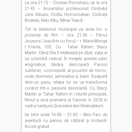
La ora 21.15 – Cristian Pomohaci, iar la ora
21.45 – Ansamblul profesionist Cindrelul
Junii Sibiului, Ovidiu Homorodean, Codruța
Rodean, Nelu Albu, Mihai Teacă.
Tot la stadionul municipal va avea loc o
proiecție de film – ora 21.30 – Filmul
Joueurs/ Joacă-te cu focul – r. Marie Monge
| Franta, 105’, Cu : Tahar Rahim, Stacy
Martin. Când Ella îl întâlnește pe Abel, viața ei
se schimbă radical. În mrejele acestei iubiri
enigmatice, tânăra descoperă Parisul
subteran, cosmopolit, al jocurilor de noroc,
unde domnesc adrenalina și banii. Începută
dintr-un pariu, relația lor se va transforma
curând într-o pasiune devorantă. Cu Stacy
Martin și Tahar Rahim în rolurile principale,
filmul a avut premiera la Cannes în 2018 în
cadrul secțiunii Quinzaine des Realisateurs.
Iar între orele 16.00 – 21.00 – Mini Parc de
aventură cu panou de cățărat și tiroliană.
Acces gratuit.