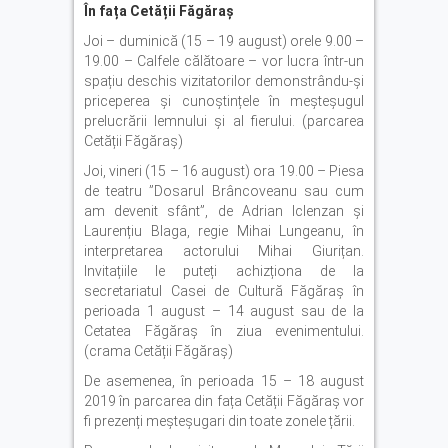
În fața Cetății Făgăraș
Joi – duminică (15 – 19 august) orele 9.00 –
19.00 – Calfele călătoare – vor lucra într-un
spațiu deschis vizitatorilor demonstrându-și
priceperea și cunoștințele în meșteșugul
prelucrării lemnului și al fierului. (parcarea
Cetății Făgăraș)
Joi, vineri (15 – 16 august) ora 19.00 – Piesa
de teatru ”Dosarul Brâncoveanu sau cum
am devenit sfânt”, de Adrian Iclenzan și
Laurențiu Blaga, regie Mihai Lungeanu, în
interpretarea actorului Mihai Giurițan.
Invitațiile le puteți achizționa de la
secretariatul Casei de Cultură Făgăraș în
perioada 1 august – 14 august sau de la
Cetatea Făgăraș în ziua evenimentului.
(crama Cetății Făgăraș)
De asemenea, în perioada 15 – 18 august
2019 în parcarea din fața Cetății Făgăraș vor
fi prezenți meșteșugari din toate zonele țării.