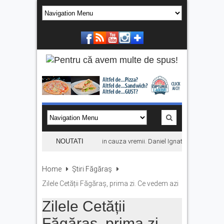
Concertul KLUMEA se amână din cauza vremii. Daniel Ignat și Titi Cîrstea ur
NOUTATI
Home
Știri Făgăraș
Zilele Cetății Făgăraș, prima zi. Ce vedem azi
Zilele Cetății
Făgăraș, prima zi.