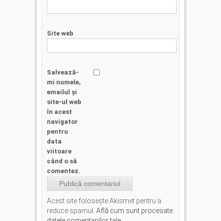
Site web
Salvează-
mi numele,
emailul și
site-ul web
în acest
navigator
pentru
data
viitoare
când o să
comentez.
Acest site folosește Akismet pentru a
reduce spamul.
Află cum sunt procesate
datele comentariilor tale
.