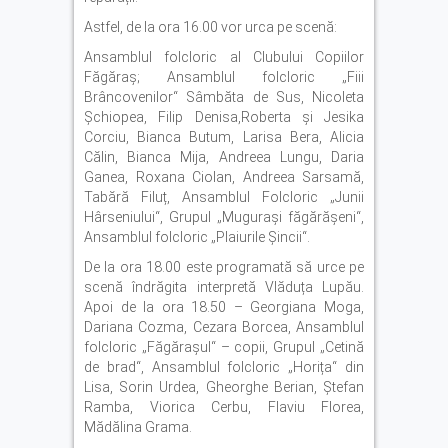
Astfel, de la ora 16.00 vor urca pe scenă:
Ansamblul folcloric al Clubului Copiilor
Făgăraș; Ansamblul folcloric „Fiii
Brâncovenilor“ Sâmbăta de Sus, Nicoleta
Șchiopea, Filip Denisa,Roberta și Jesika
Corciu, Bianca Butum, Larisa Bera, Alicia
Călin, Bianca Mija, Andreea Lungu, Daria
Ganea, Roxana Ciolan, Andreea Sarsamă,
Tabără Filuț, Ansamblul Folcloric „Junii
Hârseniului“, Grupul „Mugurași făgărășeni“,
Ansamblul folcloric „Plaiurile Șincii“.
De la ora 18.00 este programată să urce pe
scenă îndrăgita interpretă Vlăduța Lupău.
Apoi de la ora 18.50 – Georgiana Moga,
Dariana Cozma, Cezara Borcea, Ansamblul
folcloric „Făgărașul“ – copii, Grupul „Cetină
de brad“, Ansamblul folcloric „Horița“ din
Lisa, Sorin Urdea, Gheorghe Berian, Ștefan
Ramba, Viorica Cerbu, Flaviu Florea,
Mădălina Grama.