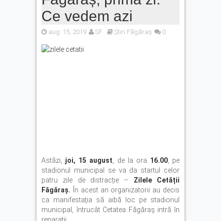
Ce vedem azi
aug. 15, 2019
SF
Știri Făgăraș
0
Astăzi,
joi, 15 august
, de la ora
16.00
, pe
stadionul municipal se va da startul celor
patru zile de distracție –
Zilele Cetății
Făgăraș.
În acest an organizatorii au decis
ca manifestația să aibă loc pe stadionul
municipal, întrucât Cetatea Făgăraș intră în
reparații.