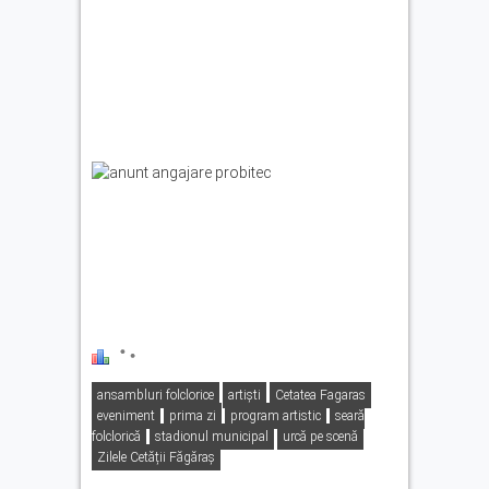
ansambluri folclorice
artiști
Cetatea Fagaras
eveniment
prima zi
program artistic
seară
folclorică
stadionul municipal
urcă pe scenă
Zilele Cetății Făgăraș