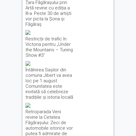
Țara Făgărașului prin
Artă revine cu ediția a
III-a. Peste 30 de artiști
vor picta la Șona și
Făgăraș
Restricții de trafic în
Victoria pentru „Under
the Mountains – Tuning
Show #3”
Întâlnirea Sașilor din
comuna Jibert va avea
loc pe 1 august.
Comunitatea este
invitată să celebreze
tradițiile și istoria locală
Retroparada Verii
revine la Cetatea
Făgărașului. Zeci de
automobile istorice vor
putea fi admirate de