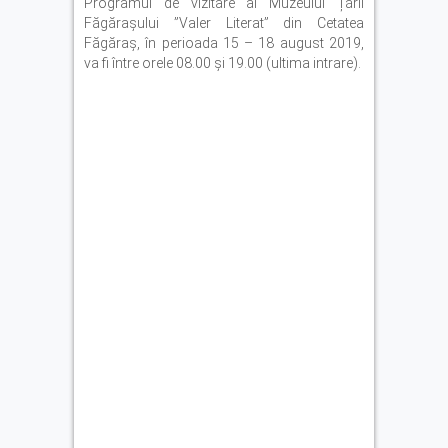
Programul de vizitare al Muzeului Țării
Făgărașului ”Valer Literat” din Cetatea
Făgăraș, în perioada 15 – 18 august 2019,
va fi între orele 08.00 și 19.00 (ultima intrare).