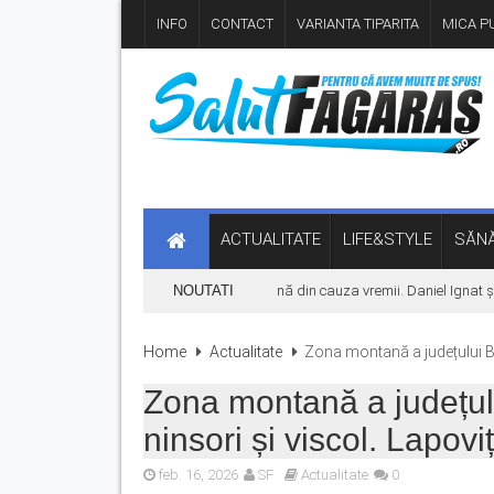
INFO
CONTACT
VARIANTA TIPARITA
MICA PU
ACTUALITATE
LIFE&STYLE
SĂNĂ
Concertul KLUMEA se amână din cauza vremii. Daniel Ignat și Tit
NOUTATI
Home
Actualitate
Zona montană a județului Bra
Zona montană a județul
ninsori și viscol. Lapoviț
feb. 16, 2026
SF
Actualitate
0