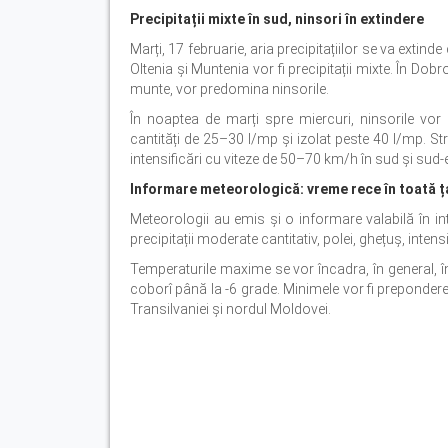
Precipitații mixte în sud, ninsori în extindere
Marți, 17 februarie, aria precipitațiilor se va extinde
Oltenia și Muntenia vor fi precipitații mixte. În Do
munte, vor predomina ninsorile.
În noaptea de marți spre miercuri, ninsorile vor
cantități de 25–30 l/mp și izolat peste 40 l/mp. S
intensificări cu viteze de 50–70 km/h în sud și sud-e
Informare meteorologică: vreme rece în toată ț
Meteorologii au emis și o informare valabilă în in
precipitații moderate cantitativ, polei, ghețuș, intens
Temperaturile maxime se vor încadra, în general, în
coborî până la -6 grade. Minimele vor fi preponderen
Transilvaniei și nordul Moldovei.