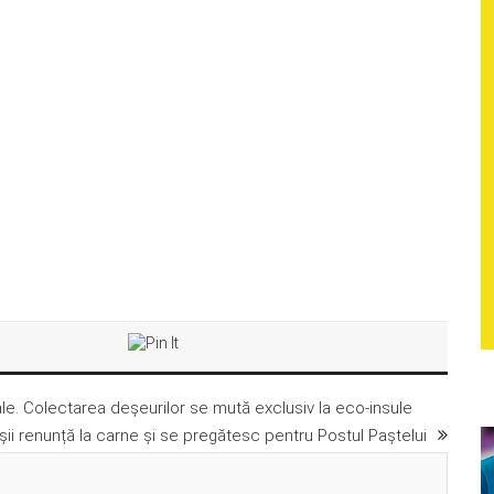
le. Colectarea deșeurilor se mută exclusiv la eco-insule
ii renunță la carne și se pregătesc pentru Postul Paștelui