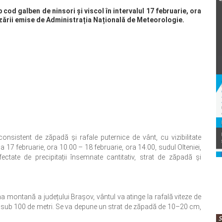
cod galben de ninsori și viscol în intervalul 17 februarie, ora
tizării emise de Administrația Națională de Meteorologie.
consistent de zăpadă și rafale puternice de vânt, cu vizibilitate
a 17 februarie, ora 10.00 – 18 februarie, ora 14.00, sudul Olteniei,
ctate de precipitații însemnate cantitativ, strat de zăpadă și
ona montană a județului Brașov, vântul va atinge la rafală viteze de
dea sub 100 de metri. Se va depune un strat de zăpadă de 10–20 cm,