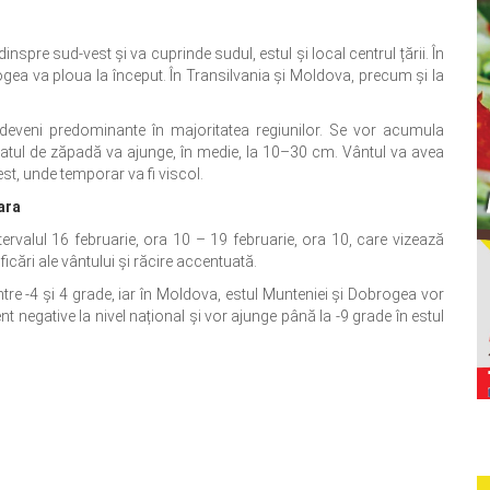
 dinspre sud-vest și va cuprinde sudul, estul și local centrul țării. În
brogea va ploua la început. În Transilvania și Moldova, precum și la
 deveni predominante în majoritatea regiunilor. Se vor acumula
tratul de zăpadă va ajunge, în medie, la 10–30 cm. Vântul va avea
st, unde temporar va fi viscol.
ara
tervalul 16 februarie, ora 10 – 19 februarie, ora 10, care vizează
ificări ale vântului și răcire accentuată.
tre -4 și 4 grade, iar în Moldova, estul Munteniei și Dobrogea vor
t negative la nivel național și vor ajunge până la -9 grade în estul