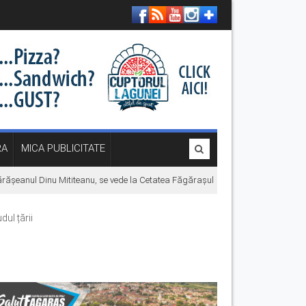
RA
MICA PUBLICITATE
șeanul Dinu Mititeanu, se vede la Cetatea Făgărașului, înainte de premiera în c
ul țării