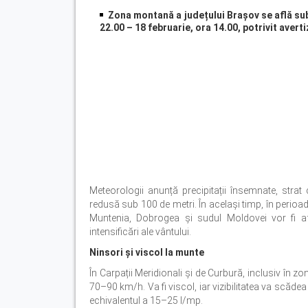
Zona montană a județului Brașov se află sub 
22.00 – 18 februarie, ora 14.00, potrivit aver
Meteorologii anunță precipitații însemnate, strat 
redusă sub 100 de metri. În același timp, în perioad
Muntenia, Dobrogea și sudul Moldovei vor fi afe
intensificări ale vântului.
Ninsori și viscol la munte
În Carpații Meridionali și de Curbură, inclusiv în z
70–90 km/h. Va fi viscol, iar vizibilitatea va scă
echivalentul a 15–25 l/mp.