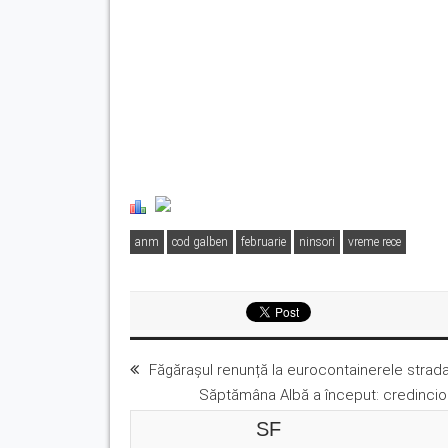
anm
cod galben
februarie
ninsori
vreme rece
Făgărașul renunță la eurocontainerele strada
Săptămâna Albă a început: credincioș
SF