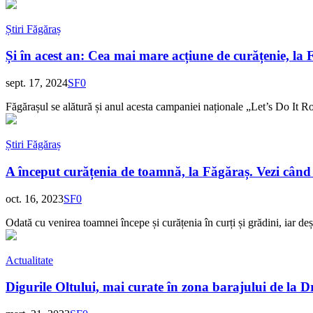
Știri Făgăraș
Și în acest an: Cea mai mare acțiune de curățenie, la
sept. 17, 2024
SF
0
Făgărașul se alătură și anul acesta campaniei naționale „Let’s Do It Ro
Știri Făgăraș
A început curățenia de toamnă, la Făgăraș. Vezi cân
oct. 16, 2023
SF
0
Odată cu venirea toamnei începe și curățenia în curți și grădini, iar deșe
Actualitate
Digurile Oltului, mai curate în zona barajului de la Dr