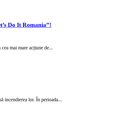
et’s Do It Romania”!
a cea mai mare acțiune de...
să incendierea lor. În perioada...