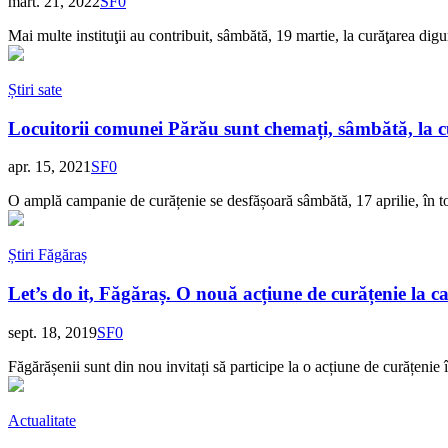
mart. 21, 2022
SF
0
Mai multe instituţii au contribuit, sâmbătă, 19 martie, la curăţarea di
Știri sate
Locuitorii comunei Părău sunt chemați, sâmbătă, la c
apr. 15, 2021
SF
0
O amplă campanie de curățenie se desfășoară sâmbătă, 17 aprilie, în toa
Știri Făgăraș
Let’s do it, Făgăraș. O nouă acțiune de curățenie la ca
sept. 18, 2019
SF
0
Făgărășenii sunt din nou invitați să participe la o acțiune de curățenie
Actualitate