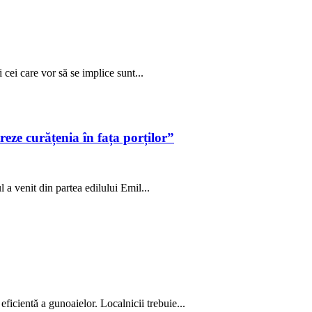
ei care vor să se implice sunt...
eze curățenia în fața porților”
a venit din partea edilului Emil...
ficientă a gunoaielor. Localnicii trebuie...