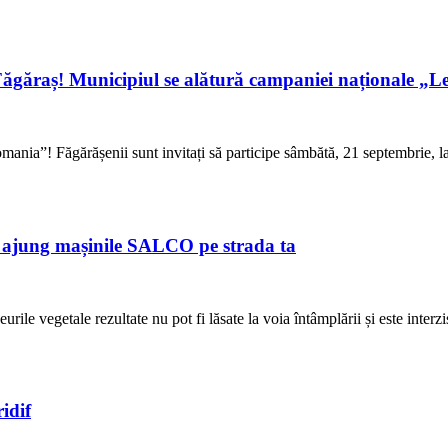
 Făgăraș! Municipiul se alătură campaniei naționale „L
mania”! Făgărășenii sunt invitați să participe sâmbătă, 21 septembrie, l
d ajung mașinile SALCO pe strada ta
urile vegetale rezultate nu pot fi lăsate la voia întâmplării și este interzi
idif