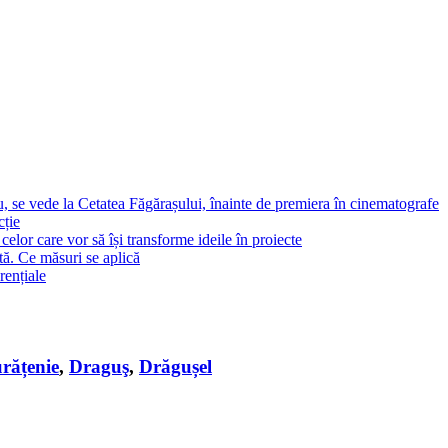
, se vede la Cetatea Făgărașului, înainte de premiera în cinematografe
cție
elor care vor să își transforme ideile în proiecte
tă. Ce măsuri se aplică
rențiale
urățenie
,
Draguş
,
Drăgușel