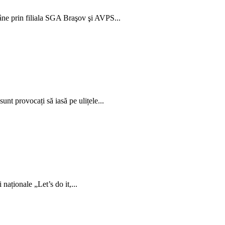
mâne prin filiala SGA Braşov şi AVPS...
nt provocați să iasă pe ulițele...
naționale „Let’s do it,...