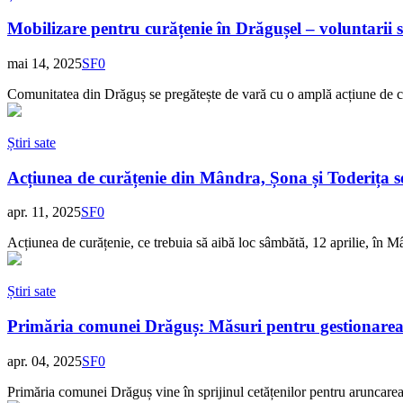
Mobilizare pentru curățenie în Drăgușel – voluntarii s
mai 14, 2025
SF
0
Comunitatea din Drăguș se pregătește de vară cu o amplă acțiune de cu
Știri sate
Acțiunea de curățenie din Mândra, Șona și Toderița se
apr. 11, 2025
SF
0
Acțiunea de curățenie, ce trebuia să aibă loc sâmbătă, 12 aprilie, în M
Știri sate
Primăria comunei Drăguș: Măsuri pentru gestionarea e
apr. 04, 2025
SF
0
Primăria comunei Drăguș vine în sprijinul cetățenilor pentru aruncarea d