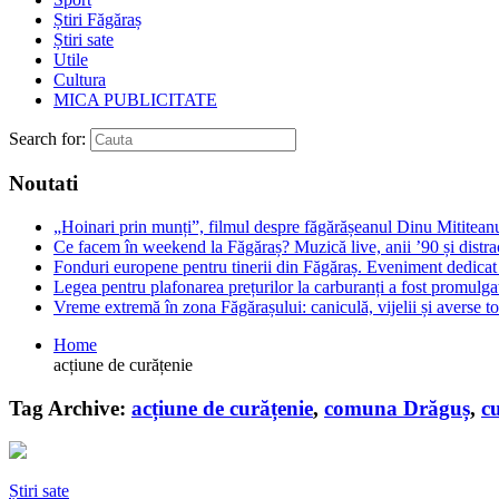
Știri Făgăraș
Știri sate
Utile
Cultura
MICA PUBLICITATE
Search for:
Noutati
„Hoinari prin munți”, filmul despre făgărășeanul Dinu Mititeanu
Ce facem în weekend la Făgăraș? Muzică live, anii ’90 și distra
Fonduri europene pentru tinerii din Făgăraș. Eveniment dedicat c
Legea pentru plafonarea prețurilor la carburanți a fost promulga
Vreme extremă în zona Făgărașului: caniculă, vijelii și averse to
Home
acțiune de curățenie
Tag Archive:
acțiune de curățenie
,
comuna Drăguș
,
c
Știri sate