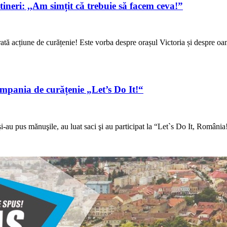
tineri: ,,Am simțit că trebuie să facem ceva!”
ă acțiune de curățenie! Este vorba despre orașul Victoria și despre oam
ampania de curățenie „Let’s Do It!“
au pus mănuşile, au luat saci şi au participat la “Let`s Do It, România!