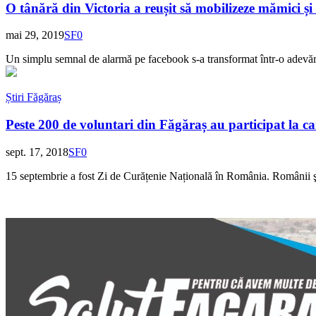
O tânără din Victoria a reușit să mobilizeze mămici și 
mai 29, 2019
SF
0
Un simplu semnal de alarmă pe facebook s-a transformat într-o adevărat
Știri Făgăraș
Peste 200 de voluntari din Făgăraș au participat la c
sept. 17, 2018
SF
0
15 septembrie a fost Zi de Curățenie Națională în România. Românii şi-