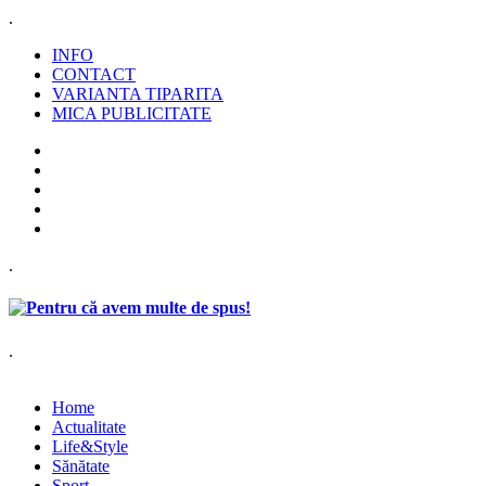
.
INFO
CONTACT
VARIANTA TIPARITA
MICA PUBLICITATE
.
.
Home
Actualitate
Life&Style
Sănătate
Sport