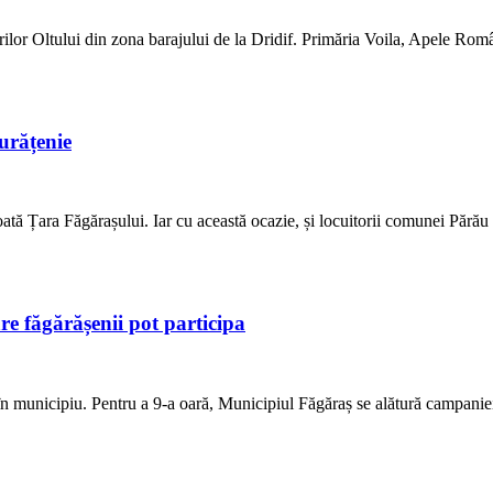
gurilor Oltului din zona barajului de la Dridif. Primăria Voila, Apele Ro
urățenie
tă Țara Făgărașului. Iar cu această ocazie, și locuitorii comunei Părău su
re făgărășenii pot participa
 în municipiu. Pentru a 9-a oară, Municipiul Făgăraș se alătură campaniei 