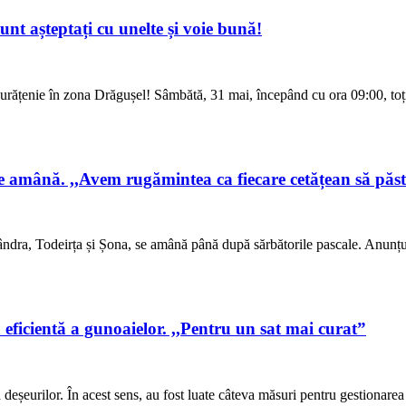
unt așteptați cu unelte și voie bună!
rățenie în zona Drăgușel! Sâmbătă, 31 mai, începând cu ora 09:00, toți c
 amână. ,,Avem rugămintea ca fiecare cetățean să păstr
ândra, Todeirța și Șona, se amână până după sărbătorile pascale. Anunțul 
ficientă a gunoaielor. ,,Pentru un sat mai curat”
eșeurilor. În acest sens, au fost luate câteva măsuri pentru gestionarea e