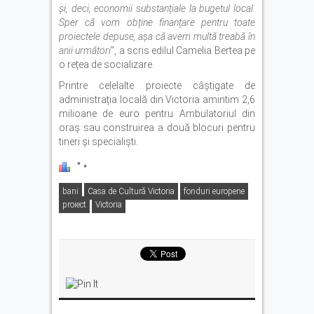
și, deci, economii substanțiale la bugetul local.
Sper că vom obține finanțare pentru toate
proiectele depuse, așa că avem multă treabă în
anii următori
”, a scris edilul Camelia Bertea pe
o rețea de socializare.
Printre celelalte proiecte câștigate de
administrația locală din Victoria amintim 2,6
milioane de euro pentru Ambulatoriul din
oraș sau construirea a două blocuri pentru
tineri și specialiști.
bani
Casa de Cultură Victoria
fonduri europene
proiect
Victoria