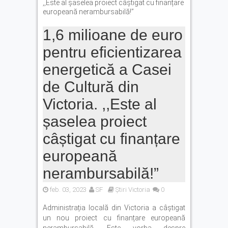
,,Este al șaselea proiect câștigat cu finanțare
europeană nerambursabilă!”
1,6 milioane de euro
pentru eficientizarea
energetică a Casei
de Cultură din
Victoria. ,,Este al
șaselea proiect
câștigat cu finanțare
europeană
nerambursabilă!”
feb. 03, 2023
SF
Știri Victoria
0
Administrația locală din Victoria a câștigat
un nou proiect cu finanțare europeană
nerambursabilă. Este vorba despre