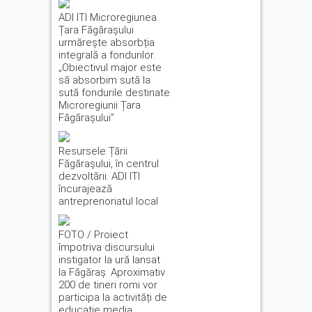
ADI ITI Microregiunea
Țara Făgărașului
urmărește absorbția
integrală a fondurilor.
„Obiectivul major este
să absorbim sută la
sută fondurile destinate
Microregiunii Țara
Făgărașului”
Resursele Țării
Făgărașului, în centrul
dezvoltării. ADI ITI
încurajează
antreprenoriatul local
FOTO / Proiect
împotriva discursului
instigator la ură lansat
la Făgăraș. Aproximativ
200 de tineri romi vor
participa la activități de
educație media