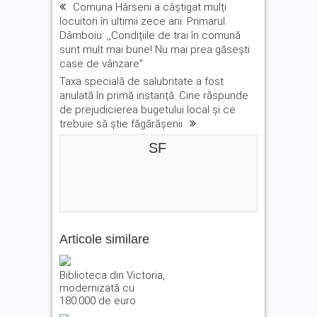
Comuna Hârseni a câștigat mulți
locuitori în ultimii zece ani. Primarul
Dâmboiu: ,,Condițiile de trai în comună
sunt mult mai bune! Nu mai prea găsești
case de vânzare''
Taxa specială de salubritate a fost
anulată în primă instanță. Cine răspunde
de prejudicierea bugetului local și ce
trebuie să știe făgărășenii
SF
Articole similare
Biblioteca din Victoria,
modernizată cu
180.000 de euro