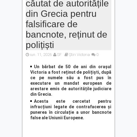
căutat de autoritățile
din Grecia pentru
falsificare de
bancnote, reținut de
polițiști
iun. 11, 2026
SF
Știri Victoria
0
Un bărbat de 50 de ani din orașul
Victoria a fost reținut de polițiști, după
ce pe numele său a fost pus în
executare un mandat european de
arestare emis de autoritățile judiciare
din Grecia.
Acesta este cercetat pentru
infracțiuni legate de contrafacerea și
punerea în circulație a unor bancnote
false ale Uniunii Europene.