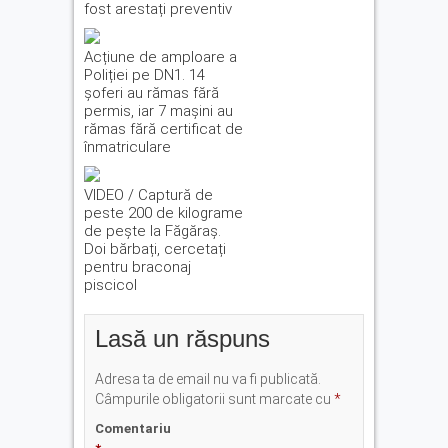
fost arestați preventiv
Acțiune de amploare a
Poliției pe DN1. 14
șoferi au rămas fără
permis, iar 7 mașini au
rămas fără certificat de
înmatriculare
VIDEO / Captură de
peste 200 de kilograme
de pește la Făgăraș.
Doi bărbați, cercetați
pentru braconaj
piscicol
Lasă un răspuns
Adresa ta de email nu va fi publicată.
Câmpurile obligatorii sunt marcate cu
*
Comentariu