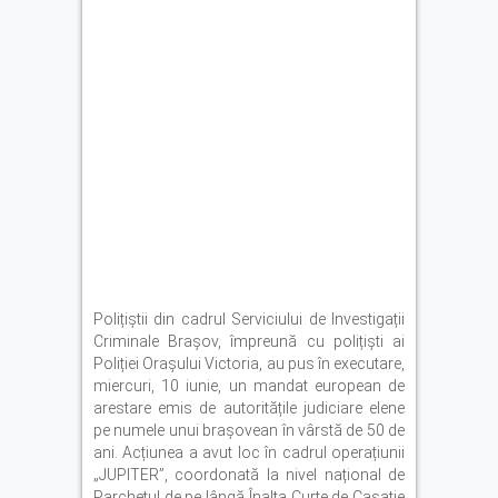
Polițiștii din cadrul Serviciului de Investigații
Criminale Brașov, împreună cu polițiști ai
Poliției Orașului Victoria, au pus în executare,
miercuri, 10 iunie, un mandat european de
arestare emis de autoritățile judiciare elene
pe numele unui brașovean în vârstă de 50 de
ani. Acțiunea a avut loc în cadrul operațiunii
„JUPITER”, coordonată la nivel național de
Parchetul de pe lângă Înalta Curte de Casație