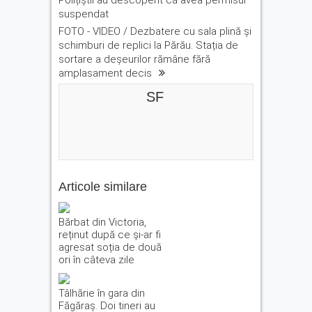
Polițiștii au descoperit că avea permisul
suspendat
FOTO - VIDEO / Dezbatere cu sala plină și
schimburi de replici la Părău. Stația de
sortare a deșeurilor rămâne fără
amplasament decis
SF
Articole similare
Bărbat din Victoria,
reținut după ce și-ar fi
agresat soția de două
ori în câteva zile
Tâlhărie în gara din
Făgăraș. Doi tineri au