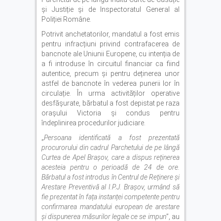
și Justiție și de Inspectoratul General al
Poliției Române.
Potrivit anchetatorilor, mandatul a fost emis
pentru infracțiuni privind contrafacerea de
bancnote ale Uniunii Europene, cu intenția de
a fi introduse în circuitul financiar ca fiind
autentice, precum și pentru deținerea unor
astfel de bancnote în vederea punerii lor în
circulație. În urma activităților operative
desfășurate, bărbatul a fost depistat pe raza
orașului Victoria și condus pentru
îndeplinirea procedurilor judiciare.
„
Persoana identificată a fost prezentată
procurorului din cadrul Parchetului de pe lângă
Curtea de Apel Brașov, care a dispus reținerea
acesteia pentru o perioadă de 24 de ore.
Bărbatul a fost introdus în Centrul de Reținere și
Arestare Preventivă al I.P.J. Brașov, urmând să
fie prezentat în fața instanței competente pentru
confirmarea mandatului european de arestare
și dispunerea măsurilor legale ce se impun
”, au