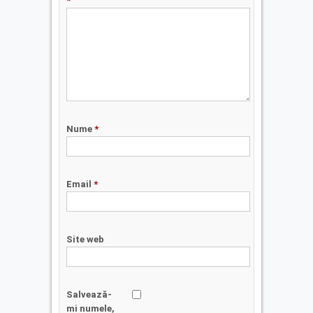
*
Nume
*
Email
*
Site web
Salvează-
mi numele,