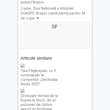
județul Brașov
2 iunie, Ziua Națională a Adopției.
DGASPC Braşov caută părinţi pentru 34
de copii
SF
Articole similare
Țara Făgărașului, cu 5
nominalizări la
competiția ,,Destinația
Anului 2025″
Scrisoare trimisă de la
Rupea la Viscri, de un
prizonier de război,
ajunsă la destinație