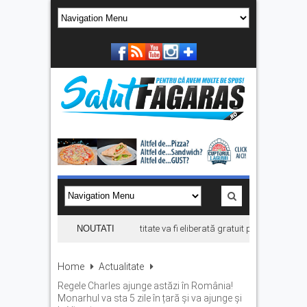
Prima carte electronică de identitate va fi eliberată gratuit până la finalul l
NOUTATI
Home
Actualitate
Regele Charles ajunge astăzi în România!
Monarhul va sta 5 zile în țară și va ajunge și