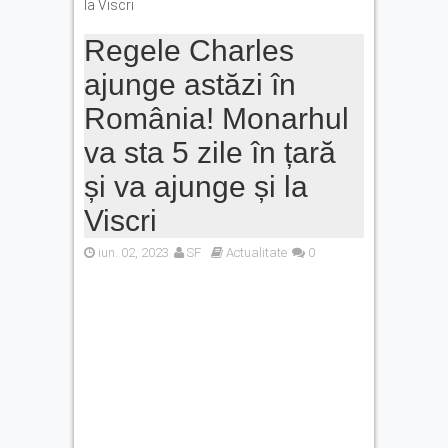
la Viscri
Regele Charles
ajunge astăzi în
România! Monarhul
va sta 5 zile în țară
și va ajunge și la
Viscri
iun. 02, 2023
SF
Actualitate
0