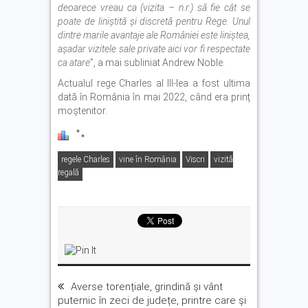
deoarece vreau ca (vizita – n.r.) să fie cât se
poate de liniştită şi discretă pentru Rege. Unul
dintre marile avantaje ale României este liniştea,
aşadar vizitele sale private aici vor fi respectate
ca atare
”, a mai subliniat Andrew Noble.
Actualul rege Charles al III-lea a fost ultima
dată în România în mai 2022, când era prinț
moștenitor.
regele Charles
vine în România
Viscri
vizită
regală
Averse torențiale, grindină și vânt
puternic în zeci de județe, printre care și