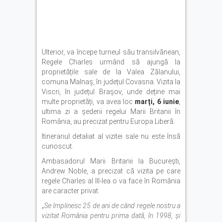
Ulterior, va începe turneul său transilvănean,
Regele Charles urmând să ajungă la
proprietățile sale de la Valea Zălanului,
comuna Malnaș, în județul Covasna. Vizita la
Viscri, în județul Brașov, unde deține mai
multe proprietăți, va avea loc
marți, 6 iunie
,
ultima zi a șederii regelui Marii Britanii în
România, au precizat pentru Europa Liberă.
Itinerariul detaliat al vizitei sale nu este însă
cunoscut.
Ambasadorul Marii Britanii la Bucureşti,
Andrew Noble, a precizat că vizita pe care
regele Charles al III-lea o va face în România
are caracter privat.
„
Se împlinesc 25 de ani de când regele nostru a
vizitat România pentru prima dată, în 1998, şi