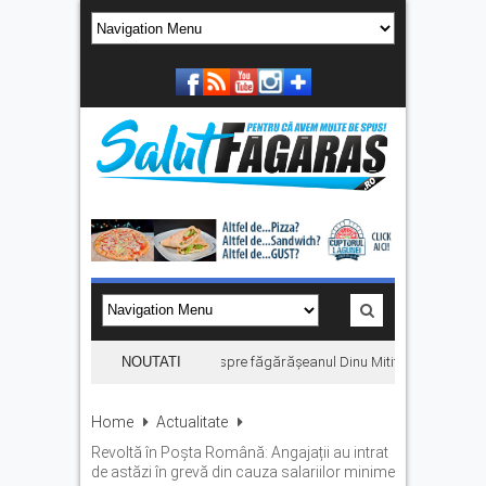
„Hoinari prin munți”, filmul despre făgărășeanul Dinu Mititeanu, se vede l
NOUTATI
Home
Actualitate
Revoltă în Poșta Română: Angajații au intrat
de astăzi în grevă din cauza salariilor minime