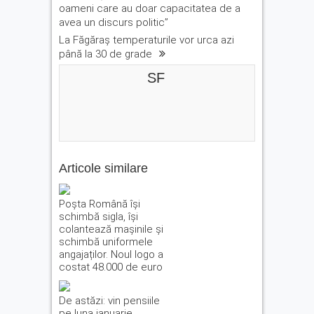
oameni care au doar capacitatea de a
avea un discurs politic”
La Făgăraș temperaturile vor urca azi
până la 30 de grade
SF
Articole similare
Poșta Română își
schimbă sigla, își
colantează mașinile și
schimbă uniformele
angajaților. Noul logo a
costat 48.000 de euro
De astăzi: vin pensiile
pe luna ianuarie