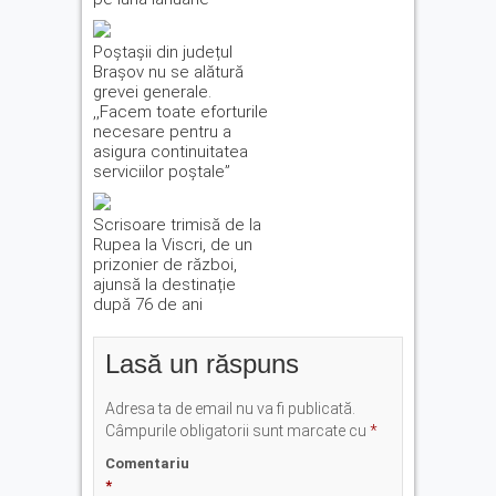
Poștașii din județul
Brașov nu se alătură
grevei generale.
,,Facem toate eforturile
necesare pentru a
asigura continuitatea
serviciilor poștale”
Scrisoare trimisă de la
Rupea la Viscri, de un
prizonier de război,
ajunsă la destinație
după 76 de ani
Lasă un răspuns
Adresa ta de email nu va fi publicată.
Câmpurile obligatorii sunt marcate cu
*
Comentariu
*