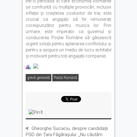
Într-o perioadă în care economia României
se confruntă cu multiple provocări, inclusiv
inflație și creșterea costurilor de trai, este
crucial ca angajații să fie remunerați
corespunzător pentru munca lor. Prin
urmare, este imperativ ca guvernul și
conducerea Poștei Române să găsească
urgent soluții pentru aplanarea conflictului și
pentru a asigura un mediu de lucru echitabil
și motivant pentru toți angajații companiei.
grevă generală
Posta Română
Gheorghe Sucaciu, despre candidații
PSD din Țara Făgărașului: ,,Nu căutăm