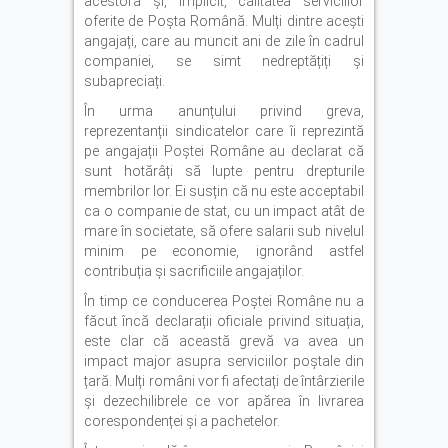
acestora și, implicit, calitatea serviciilor
oferite de Poșta Română. Mulți dintre acești
angajați, care au muncit ani de zile în cadrul
companiei, se simt nedreptățiți și
subapreciați.
În urma anunțului privind greva,
reprezentanții sindicatelor care îi reprezintă
pe angajații Poștei Române au declarat că
sunt hotărâți să lupte pentru drepturile
membrilor lor. Ei susțin că nu este acceptabil
ca o companie de stat, cu un impact atât de
mare în societate, să ofere salarii sub nivelul
minim pe economie, ignorând astfel
contribuția și sacrificiile angajaților.
În timp ce conducerea Poștei Române nu a
făcut încă declarații oficiale privind situația,
este clar că această grevă va avea un
impact major asupra serviciilor poștale din
țară. Mulți români vor fi afectați de întârzierile
și dezechilibrele ce vor apărea în livrarea
corespondenței și a pachetelor.