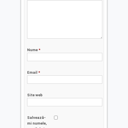
Nume
*
Email
*
Site web
Salvează-
mi numele,