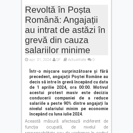
Revoltă în Poșta
Română: Angajații
au intrat de astăzi în
grevă din cauza
salariilor minime
apr. 01, 2024
SF
Actualitate
0
Într-o mișcare surprinzătoare și fără
precedent, angajații Poștei Române au
decis să intre în grevă începând cu data
de 1 aprilie 2024, ora 00:00. Motivul
acestui protest masiv este decizia
conducerii companiei de a reduce
salariile a peste 90% dintre angajați la
nivelul salariului minim pe economie
începând cu luna iulie 2024.
Această măsură afectează indiferent de
funcția ocupată, de nivelul de
responsabilitate sau de vechimea în cadrul