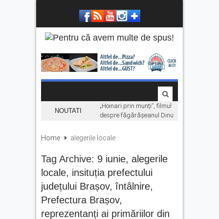
„Hoinari prin munți”, filmul
NOUTATI
despre făgărășeanul Dinu
Mititeanu, se vede la
Cetatea Făgărașului,
Home
alegerile locale
înainte de premiera în
cinematografe
Tag Archive:
9 iunie
,
alegerile
Ce facem în weekend la
locale
,
insituția prefectului
Făgăraș? Muzică live, anii
județului Brașov
,
întâlnire
,
’90 și distracție
Prefectura Brașov
,
Fonduri europene pentru
tinerii din Făgăraș.
reprezentanți ai primăriilor din
Eveniment dedicat celor care