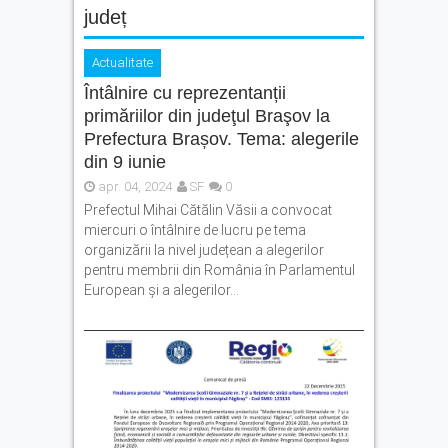
județ
vor să își transforme ideile
în proiecte
Actualitate
Legea pentru plafonarea
prețurilor la carburanți a
Întâlnire cu reprezentanții
fost promulgată. Ce măsuri
primăriilor din judeţul Braşov la
se aplică
Prefectura Brașov. Tema: alegerile
Vreme extremă în zona
din 9 iunie
Făgărașului: caniculă, vijelii
apr. 04, 2024
SF
0
și averse torențiale
Prefectul Mihai Cătălin Văsii a convocat
miercuri o întâlnire de lucru pe tema
organizării la nivel județean a alegerilor
pentru membrii din România în Parlamentul
European şi a alegerilor...