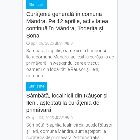
Știri sate
Curățenie generală în comuna
Mândra. Pe 12 aprilie, activitatea
continuă în Mândra, Toderița și
Șona
apr. 08, 2025
SF
0
Sâmbătă, 5 aprilie, oamenii din Râușor și
Ileni, comuna Mândra, au ieșit la curățenia de
primăvară. În weekendul care a trecut,
oamenii din localitățile Râușor și Ileni,
comuna...
Știri sate
Sâmbătă, localnicii din Râușor și
Ileni, așteptați la curățenia de
primăvară
apr. 04, 2025
SF
0
Sâmbătă, 5 aprilie, lcalnicii din satele Râușor
și Ileni, comuna Mândra, sunt așteptați la
curățenia de primăvară. Administrația