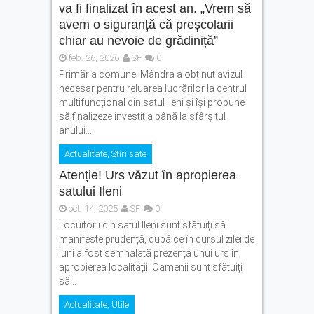
va fi finalizat în acest an. „Vrem să
avem o siguranță că preșcolarii
chiar au nevoie de grădiniță”
feb. 26, 2026
SF
0
Primăria comunei Mândra a obținut avizul
necesar pentru reluarea lucrărilor la centrul
multifuncțional din satul Ileni și își propune
să finalizeze investiția până la sfârșitul
anului....
Actualitate
,
Știri sate
Atenție! Urs văzut în apropierea
satului Ileni
oct. 14, 2025
SF
0
Locuitorii din satul Ileni sunt sfătuiți să
manifeste prudență, după ce în cursul zilei de
luni a fost semnalată prezența unui urs în
apropierea localității. Oamenii sunt sfătuiți
să...
Actualitate
,
Utile