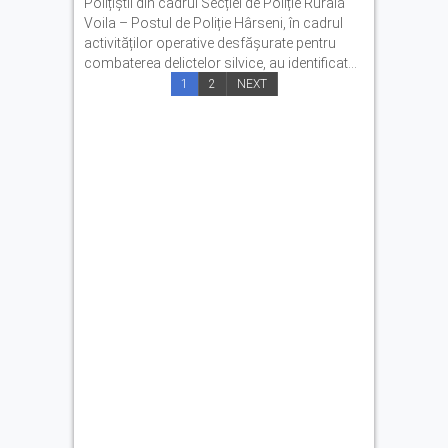
Polițiștii din cadrul Secției de Poliție Rurală
Voila – Postul de Poliție Hârseni, în cadrul
activităților operative desfășurate pentru
combaterea delictelor silvice, au identificat...
1
2
NEXT