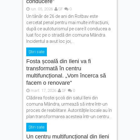
conducere”
Fonduri europene pentru
iun. 05, 2026
SF
0
tinerii din Făgăraș.
Un tânăr de 26 de ani din Rotbav este
Eveniment dedicat celor care
cercetat penal pentru mai multe infracțiuni,
vor să își transforme ideile
după ce autoturismul pe care îl conducea a
în proiecte
luat foc pe o stradă din comuna Mândra.
Legea pentru plafonarea
Incidentul a avut loc joi,...
prețurilor la carburanți a
Știri sate
fost promulgată. Ce măsuri
se aplică
Fosta școală din Ileni va fi
transformată în centru
multifuncțional. „Vom încerca să
facem o renovare”
mart. 17, 2026
SF
0
Clădirea fostei școli din satul Ileni din
comuna Mândra, urmează să intre într-un
proces de reabilitare. Autoritățile locale au în
plan transformarea acesteia într-un centru...
Știri sate
Un centru multifuncțional din Ileni