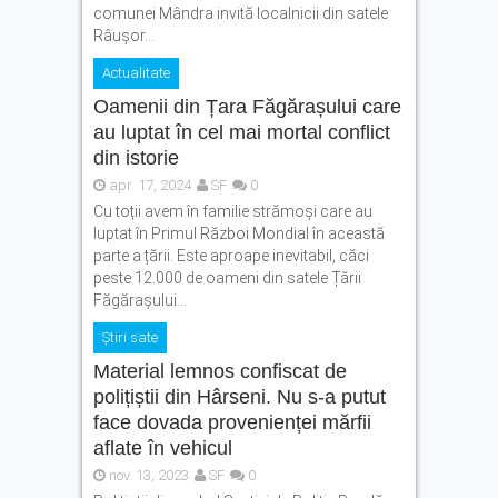
comunei Mândra invită localnicii din satele
Râușor...
Actualitate
Oamenii din Țara Făgărașului care
au luptat în cel mai mortal conflict
din istorie
apr. 17, 2024
SF
0
Cu toții avem în familie strămoși care au
luptat în Primul Război Mondial în această
parte a țării. Este aproape inevitabil, căci
peste 12.000 de oameni din satele Țării
Făgărașului...
Știri sate
Material lemnos confiscat de
polițiștii din Hârseni. Nu s-a putut
face dovada provenienței mărfii
aflate în vehicul
nov. 13, 2023
SF
0