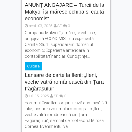
ANUNȚ ANGAJARE – Turcii de la
Makyol își măresc echipa și caută
economist
sept. 03, 2025
SF
0
Compania Makyol își mărește echipa și
angajează ECONOMIST cu experiență.
Cerințe: Studii superioare în domeniul
economic; Experiență anterioară în
contabilitate/financiar; Cunoștințe...
Cultura
Lansare de carte la Ileni: „Ileni,
veche vatră românească din Țara
Făgărașului”
iul. 15, 2025
SF
0
Forumul Civic Ileni organizează duminică, 20
iulie, lansarea volumului monografic „Ileni,
veche vatră românească din Țara
Făgărașului”, semnat de profesorul Mircea
Cornea. Evenimentul va...