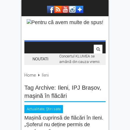
Concertul KLUMEA se
NOUTATI
amână din cauza vremii.
Daniel Ignat și Titi Cîrstea
urcă pe scenă duminică
Home
Ileni
„Hoinari prin munți”, filmul
Tag Archive:
Ileni
despre făgărășeanul Dinu
,
IPJ Brașov
,
Mititeanu, se vede la
maşină în flăcări
Cetatea Făgărașului,
înainte de premiera în
cinematografe
Actualitate
,
Știri sate
Mașină cuprinsă de flăcări în Ileni.
Ce facem în weekend la
Făgăraș? Muzică live, anii
„Șoferul nu deține permis de
’90 și distracție