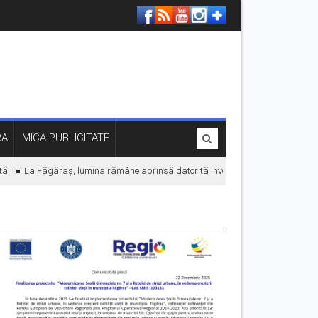
RA
MICA PUBLICITATE
La Făgăraș, lumina rămâne aprinsă datorită investițiilor în energie. „Econom