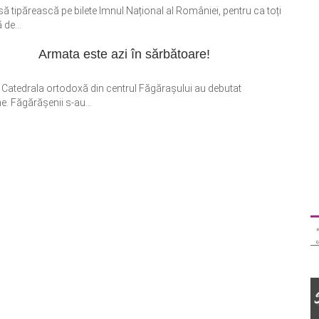
să tipărească pe bilete Imnul Național al României, pentru ca toți
 de...
Armata este azi în sărbătoare!
 Catedrala ortodoxă din centrul Făgăraşului au debutat
ne. Făgărăşenii s-au...