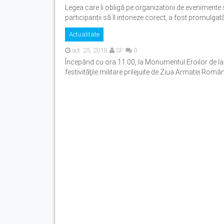
Legea care îi obligă pe organizatorii de evenimente 
participanții să îl intoneze corect, a fost promulgată
Actualitate
oct. 25, 2018
SF
0
Începând cu ora 11.00, la Monumentul Eroilor de la
festivităţile militare prilejuite de Ziua Armatei Româ