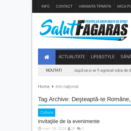
INFO
CONTACT
VARIANTA TIPARITA
MICA PU
ACTUALITATE
LIFE&STYLE
SĂNĂ
Bărbat din Victoria, reținut după ce și-ar fi agresat soția de două
NOUTATI
Home
imn naţional
Tag Archive:
Deşteaptă-te Române
Cultura
invitaţiile de la evenimente
mart. 06, 2024
SF
0