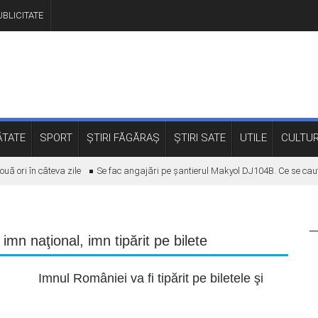
BLICITATE
TATE
SPORT
ȘTIRI FĂGĂRAȘ
ȘTIRI SATE
UTILE
CULTU
 ori în câteva zile
Se fac angajări pe șantierul Makyol DJ104B. Ce se caută
,
imn naţional
,
imn tipărit pe bilete
Imnul României va fi tipărit pe biletele şi