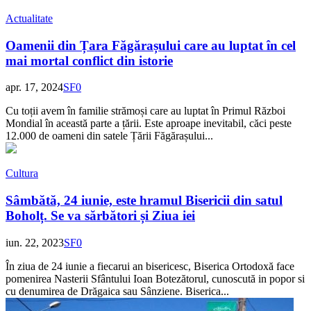
Actualitate
Oamenii din Țara Făgărașului care au luptat în cel
mai mortal conflict din istorie
apr. 17, 2024
SF
0
Cu toții avem în familie strămoși care au luptat în Primul Război
Mondial în această parte a țării. Este aproape inevitabil, căci peste
12.000 de oameni din satele Țării Făgărașului...
Cultura
Sâmbătă, 24 iunie, este hramul Bisericii din satul
Boholț. Se va sărbători și Ziua iei
iun. 22, 2023
SF
0
În ziua de 24 iunie a fiecarui an bisericesc, Biserica Ortodoxă face
pomenirea Nasterii Sfântului Ioan Botezătorul, cunoscută in popor si
cu denumirea de Drăgaica sau Sânziene. Biserica...