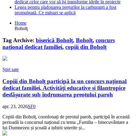
dedicat celor care vor să își transforme ideile în proiecte
Legea pentru plafonarea prețurilor la carburanți a fost
promulgată. Ce măsuri se aplică
Home
Boholţ
Tag Archive:
biserică Boholț
,
Boholţ
,
concurs
național dedicat familiei
,
copiii din Boholț
Știri sate
Copiii din Boholț participă la un concurs național
dedicat familiei. Activități educative și filantropice
desfășurate sub îndrumarea preotului paroh
apr. 23, 2026
SF
0
Copiii din Boholț, coordonați de preotul paroh, participă în această
perioadă la concursul național cu tema „Familia – binecuvântare a
lui Dumnezeu și școală a iubirii smerite și...