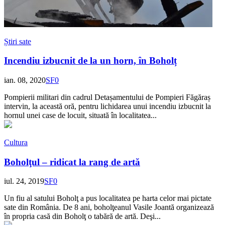
Știri sate
Incendiu izbucnit de la un horn, în Boholț
ian. 08, 2020
SF
0
Pompierii militari din cadrul Detașamentului de Pompieri Făgăraș
intervin, la această oră, pentru lichidarea unui incendiu izbucnit la
hornul unei case de locuit, situată în localitatea...
Cultura
Boholţul – ridicat la rang de artă
iul. 24, 2019
SF
0
Un fiu al satului Boholţ a pus localitatea pe harta celor mai pictate
sate din România. De 8 ani, boholţeanul Vasile Joantă organizează
în propria casă din Boholţ o tabără de artă. Deşi...