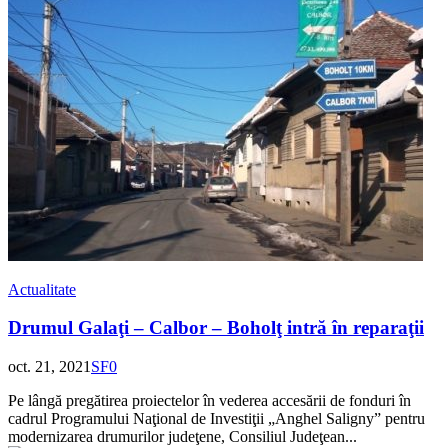
Actualitate
Drumul Galaţi – Calbor – Boholţ intră în reparaţii
oct. 21, 2021
SF
0
Pe lângă pregătirea proiectelor în vederea accesării de fonduri în
cadrul Programului Naţional de Investiţii „Anghel Saligny” pentru
modernizarea drumurilor judeţene, Consiliul Judeţean...