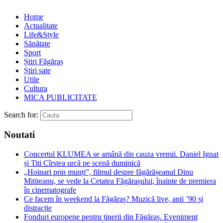
Home
Actualitate
Life&Style
Sănătate
Sport
Știri Făgăraș
Știri sate
Utile
Cultura
MICA PUBLICITATE
Search for:
Noutati
Concertul KLUMEA se amână din cauza vremii. Daniel Ignat
și Titi Cîrstea urcă pe scenă duminică
„Hoinari prin munți”, filmul despre făgărășeanul Dinu
Mititeanu, se vede la Cetatea Făgărașului, înainte de premiera
în cinematografe
Ce facem în weekend la Făgăraș? Muzică live, anii ’90 și
distracție
Fonduri europene pentru tinerii din Făgăraș. Eveniment