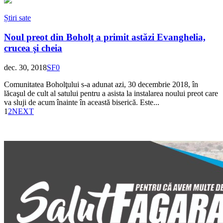
Știri sate
Noul preot din Boholţ a primit astăzi Evanghelia,
crucea şi cheia
dec. 30, 2018
SF
0
Comunitatea Boholţului s-a adunat azi, 30 decembrie 2018, în
lăcaşul de cult al satului pentru a asista la instalarea noului preot care
va sluji de acum înainte în această biserică. Este...
1
2
NEXT