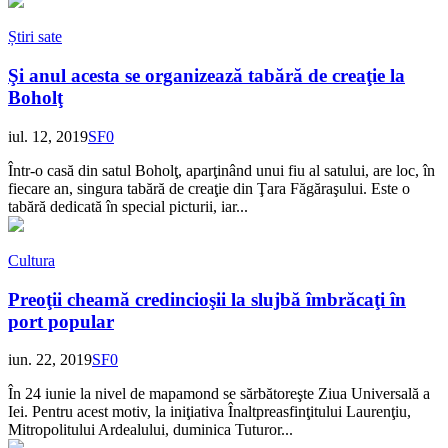
Știri sate
Şi anul acesta se organizează tabără de creaţie la
Boholţ
iul. 12, 2019
SF
0
Într-o casă din satul Boholţ, aparţinând unui fiu al satului, are loc, în
fiecare an, singura tabără de creaţie din Ţara Făgăraşului. Este o
tabără dedicată în special picturii, iar...
Cultura
Preoţii cheamă credincioşii la slujbă îmbrăcaţi în
port popular
iun. 22, 2019
SF
0
În 24 iunie la nivel de mapamond se sărbătoreşte Ziua Universală a
Iei. Pentru acest motiv, la iniţiativa Înaltpreasfinţitului Laurenţiu,
Mitropolitului Ardealului, duminica Tuturor...