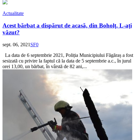
Actualitate
Acest bărbat a dispărut de acasă, din Boholţ. L-aţi
văzut?
sept. 06, 2021
SF
0
La data de 6 septembrie 2021, Poliția Municipiului Făgăraș a fost
sesizată cu privire la faptul că la data de 5 septembrie a.c., în jurul
orei 13,00, un bărbat, în vârstă de 82 ani,...