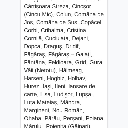
Cârțișoara Streza
,
Cincșor
Fonduri europene pentru
tinerii din Făgăraș.
(Cincu Mic)
,
Colun
,
Comăna de
Eveniment dedicat celor care
Jos
,
Comăna de Sus
,
Copăcel
,
vor să își transforme ideile
în proiecte
Corbi
,
Crihalma
,
Cristina
Legea pentru plafonarea
Cornilă
,
Cuciulata
,
Dejani
,
prețurilor la carburanți a
Dopca
,
Draguş
,
Dridif
,
fost promulgată. Ce măsuri
se aplică
Făgăraş
,
Făgăraș – Galați
,
Fântâna
,
Feldioara
,
Grid
,
Gura
Văii (Netotu)
,
Hălmeag
,
Harseni
,
Hoghiz
,
Holbav
,
Hurez
,
Iaşi
,
Ileni
,
lansare de
carte
,
Lisa
,
Ludişor
,
Lupșa
,
Luța Mateiaș
,
Mândra
,
Margineni
,
Nou Român
,
Ohaba
,
Părău
,
Perșani
,
Poiana
Mărului
,
Poienița (Găinari)
,