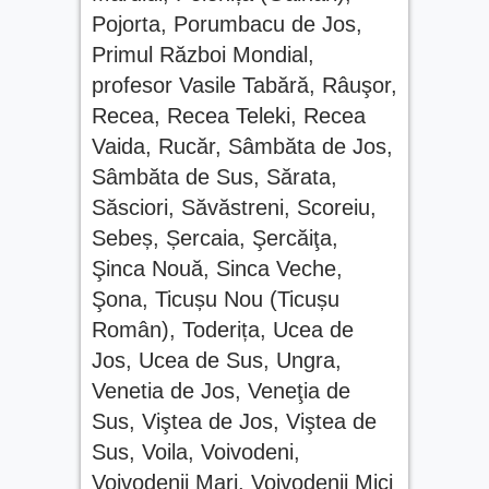
Pojorta
,
Porumbacu de Jos
,
Primul Război Mondial
,
profesor Vasile Tabără
,
Râuşor
,
Recea
,
Recea Teleki
,
Recea
Vaida
,
Rucăr
,
Sâmbăta de Jos
,
Sâmbăta de Sus
,
Sărata
,
Săsciori
,
Săvăstreni
,
Scoreiu
,
Sebeș
,
Șercaia
,
Şercăiţa
,
Şinca Nouă
,
Sinca Veche
,
Şona
,
Ticușu Nou (Ticușu
Român)
,
Toderița
,
Ucea de
Jos
,
Ucea de Sus
,
Ungra
,
Venetia de Jos
,
Veneţia de
Sus
,
Viştea de Jos
,
Viştea de
Sus
,
Voila
,
Voivodeni
,
Voivodenii Mari
,
Voivodenii Mici