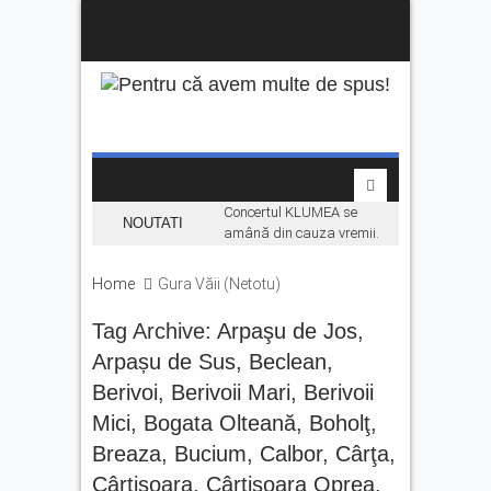
Concertul KLUMEA se
NOUTATI
amână din cauza vremii.
Daniel Ignat și Titi Cîrstea
urcă pe scenă duminică
Home
Gura Văii (Netotu)
„Hoinari prin munți”, filmul
Tag Archive:
Arpaşu de Jos
despre făgărășeanul Dinu
,
Mititeanu, se vede la
Arpașu de Sus
,
Beclean
,
Cetatea Făgărașului,
Berivoi
,
Berivoii Mari
,
Berivoii
înainte de premiera în
cinematografe
Mici
,
Bogata Olteană
,
Boholţ
,
Ce facem în weekend la
Breaza
,
Bucium
,
Calbor
,
Cârţa
,
Făgăraș? Muzică live, anii
Cârţişoara
,
Cârțisoara Oprea
,
’90 și distracție